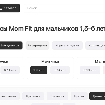
Каталог
ы Mom Fit для мальчиков 1,5-6 л
Всё детское
Распродажа
Игры и игрушки
Коллекци
очки
Mальчики
Мал
6-14 лет
1-6 лет
6-14 лет
0-18 мес
 толстовки
Футболки
Трикотаж
Брюки
Джинс