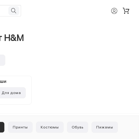
ет H&M
и
ыши
Для дома
ы
Принты
Костюмы
Обувь
Пижамы