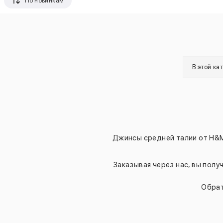
По новинкам
В этой ка
Джинсы средней талии от H&M
Заказывая через нас, вы пол
Обрат