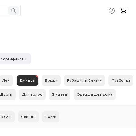
 сертификаты
Лен
Джинсы
Брюки
Рубашки и блузки
Футболки
Шорты
Для волос
Жилеты
Одежда для дома
Клеш
Скинни
Багги