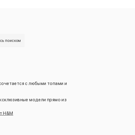
есь поиском
сочетается с любыми топами и
эксклюзивные модели прямо из
от H&M