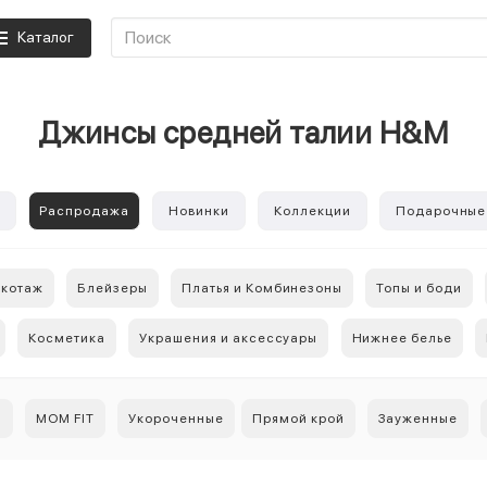
Каталог
Джинсы средней талии H&M
е
Распродажа
Новинки
Коллекции
Подарочные
икотаж
Блейзеры
Платья и Комбинезоны
Топы и боди
Косметика
Украшения и аксессуары
Нижнее белье
ы
MOM FIT
Укороченные
Прямой крой
Зауженные