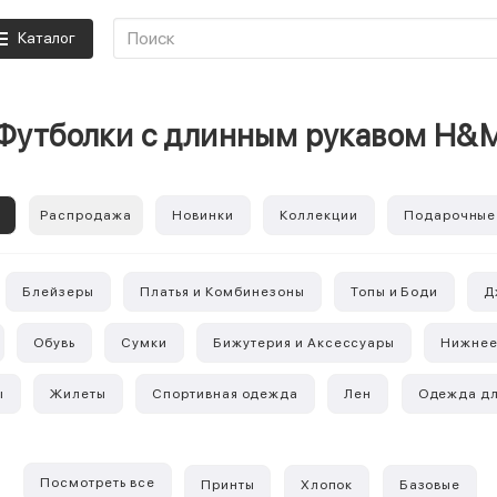
Каталог
Футболки с длинным рукавом H&
е
Распродажа
Новинки
Коллекции
Подарочные
Блейзеры
Платья и Комбинезоны
Топы и Боди
Д
Обувь
Сумки
Бижутерия и Аксессуары
Нижнее
ы
Жилеты
Спортивная одежда
Лен
Одежда дл
Посмотреть все
Принты
Хлопок
Базовые