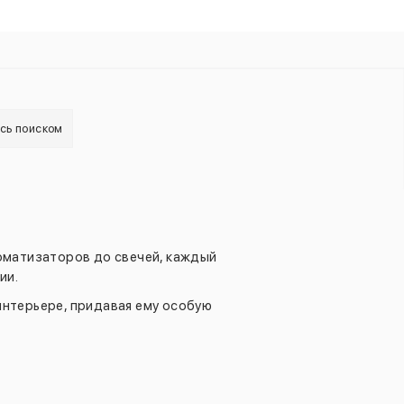
есь поиском
оматизаторов до свечей, каждый
ии.
интерьере, придавая ему особую