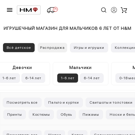
71
ИГРУШЕЧНЫЙ МАГАЗИН ДЛЯ МАЛЬЧИКОВ 6 ЛЕТ ОТ H&M
Всё детское
Распродажа
Игры и игрушки
Коллекци
Девочки
Mальчики
1-6 лет
6-14 лет
1-6 лет
6-14 лет
0-18 ме
Посмотреть все
Пальто и куртки
Свитшоты и толстовки
Принты
Костюмы
Обувь
Пижамы
Носки и бел