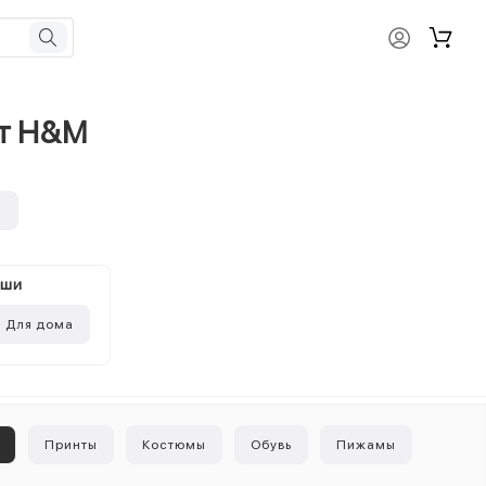
от H&M
и
ыши
Для дома
ы
Принты
Костюмы
Обувь
Пижамы