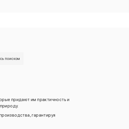
есь поиском
торые придают им практичность и
 природу.
 производства, гарантируя