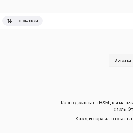
По новинкам
В этой ка
Карго джинсы от H&M для мальчи
стиль. Э
Каждая пара изготовлена 