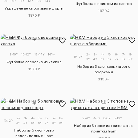
9Y
10Y
11Y
12Y
13Y
14Y
Футболка с принтом из хлопка
Украшенные спортивные шорты
1970 ₽
1970 ₽
8-10Y
10-12Y
12-14Y
14Y+
2-
3-
4-
5-
6-
7-
8-
1½-2Y
3Y
4Y
5Y
6Y
7Y
8Y
9Y
1
Футболка оверсайз из хлопка
Набор из 3 хлопковых шорт с
1970 ₽
оборками
3150 ₽
2-
3-
4-
5-
6-
7-
8-
9-
2-4Y
4-6Y
6-8Y
8-10Y
1½-2Y
3Y
4Y
5Y
6Y
7Y
8Y
9Y
10Y
Набор из 3 топов из трикотажа с
Набор из 5 хлопковых
принтом h&m
велосипедных шорт