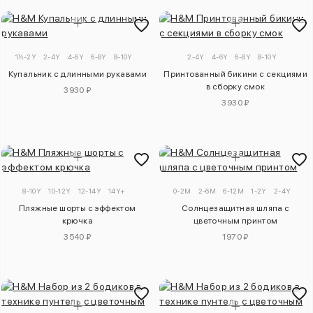
1½-2Y
2-4Y
4-6Y
6-8Y
8-10Y
2-4Y
4-6Y
6-8Y
8-10Y
Купальник с длинными рукавами
Принтованный бикини с секциями
в сборку смок
3930 ₽
3930 ₽
8-10Y
10-12Y
12-14Y
14Y+
0-2M
2-6M
6-12M
1-2Y
2-4Y
Пляжные шорты с эффектом
Солнцезащитная шляпа с
крючка
цветочным принтом
3540 ₽
1970 ₽