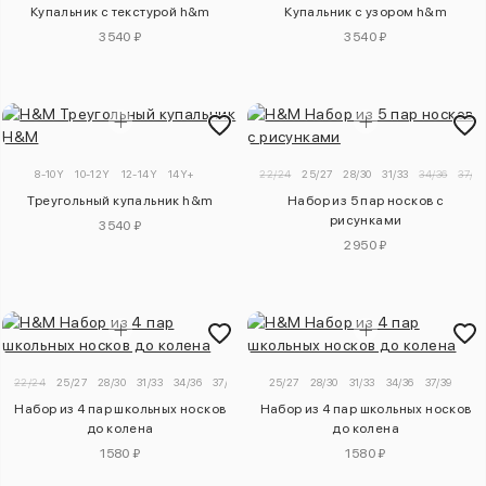
Купальник с текстурой h&m
Купальник с узором h&m
3540 ₽
3540 ₽
8-10Y
10-12Y
12-14Y
14Y+
22/24
25/27
28/30
31/33
34/36
37/39
Треугольный купальник h&m
Набор из 5 пар носков с
рисунками
3540 ₽
2950 ₽
22/24
25/27
28/30
31/33
34/36
37/39
25/27
28/30
31/33
34/36
37/39
Набор из 4 пар школьных носков
Набор из 4 пар школьных носков
до колена
до колена
1580 ₽
1580 ₽