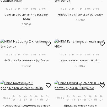
1½-2Y
2-4Y
4-6Y
6-8Y
8-10Y
1½-2Y
2-4Y
4-6Y
6-8Y
8-10Y
Свитер с оборками на рукавах
Набор из 2 хлопковых футболок
h&m
1970 ₽
1580 ₽
1½-2Y
2-4Y
4-6Y
6-8Y
8-10Y
1½-2Y
2-4Y
4-6Y
6-8Y
8-10Y
Набор из 2 хлопковых футболок
Купальник с текстурой h&m
1970 ₽
2950 ₽
2-
3-
4-
5-
6-
7-
8-
9-
2-
3-
4-
5-
6-
7-
8-
1½-2Y
1½-2Y
3Y
4Y
5Y
6Y
7Y
8Y
9Y
10Y
3Y
4Y
5Y
6Y
7Y
8Y
9Y
1
Костюм из 2 предметов из смеси
Брюки из смеси льна с