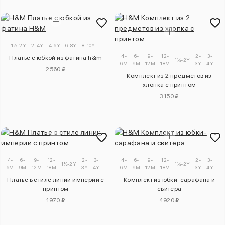
1½-2Y
2-4Y
4-6Y
6-8Y
8-10Y
4-
6-
9-
12-
2-
3-
Платье с юбкой из фатина h&m
1½-2Y
6M
9M
12M
18M
3Y
4Y
2560 ₽
Комплект из 2 предметов из
хлопка с принтом
3150 ₽
4-
6-
9-
12-
2-
3-
4-
6-
9-
12-
2-
3-
1½-2Y
1½-2Y
6M
9M
12M
18M
3Y
4Y
6M
9M
12M
18M
3Y
4Y
Платье в стиле линии империи с
Комплект из юбки-сарафана и
принтом
свитера
1970 ₽
4920 ₽