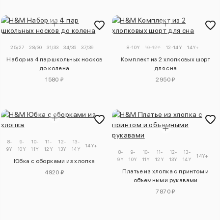
25/27
28/30
31/33
34/36
37/39
8-10Y
10-12Y
12-14Y
14Y+
Набор из 4 пар школьных носков
Комплект из 2 хлопковых шорт
до колена
для сна
1580 ₽
2950 ₽
8-
9-
10-
11-
12-
13-
14Y+
9Y
10Y
11Y
12Y
13Y
14Y
8-
9-
10-
11-
12-
13-
14Y+
9Y
10Y
11Y
12Y
13Y
14Y
Юбка с оборками из хлопка
Платье из хлопка с принтом и
4920 ₽
объемными рукавами
7870 ₽