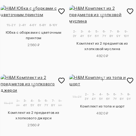
1½-2Y
2-4Y
4-6Y
6-8Y
8-10Y
2-
3-
4-
5-
6-
7-
8-
9-
Юбка с оборками с цветочным
3Y
4Y
5Y
6Y
7Y
8Y
9Y
10Y
принтом
Комплект из 2 предметов из
2560 ₽
хлопковой муслина
4920 ₽
2-
3-
4-
5-
6-
7-
8-
1½-2Y
3Y
4Y
5Y
6Y
7Y
8Y
9Y
1
2-
3-
4-
5-
6-
7-
8-
9-
1½-2Y
3Y
4Y
5Y
6Y
7Y
8Y
9Y
10Y
Комплект из топа и шорт
Комплект из 2 предметов из
4920 ₽
хлопкового джерси
2560 ₽