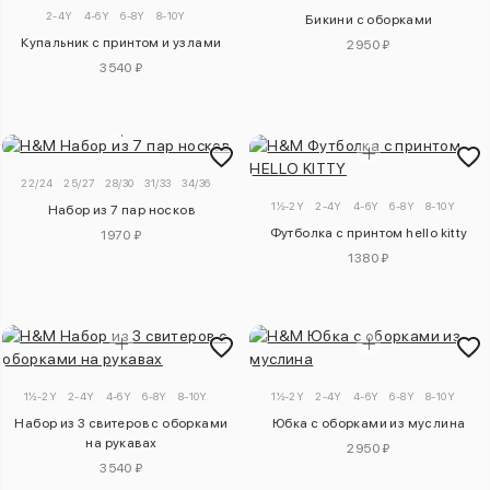
2-4Y
4-6Y
6-8Y
8-10Y
Бикини с оборками
Купальник с принтом и узлами
2950 ₽
3540 ₽
22/24
25/27
28/30
31/33
34/36
1½-2Y
2-4Y
4-6Y
6-8Y
8-10Y
Набор из 7 пар носков
Футболка с принтом hello kitty
1970 ₽
1380 ₽
1½-2Y
2-4Y
4-6Y
6-8Y
8-10Y
1½-2Y
2-4Y
4-6Y
6-8Y
8-10Y
Набор из 3 свитеров с оборками
Юбка с оборками из муслина
на рукавах
2950 ₽
3540 ₽