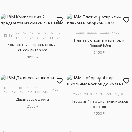
2-
3-
4-
5-
6-
7-
8-
9-
8-10Y
10-12Y
12-14Y
14Y+
1½-2Y
3Y
4Y
5Y
6Y
7Y
8Y
9Y
10Y
Платье с открытым плечом и
Комплект из 2 предметов из
оборкой h&m
смеси льна h&m
3150 ₽
4520 ₽
8-
9-
10-
11-
12-
13-
14Y+
9Y
10Y
11Y
12Y
13Y
14Y
25/27
28/30
31/33
34/36
37/39
Джинсовые шорты
Набор из 4 пар школьных носков
2560 ₽
до колена
1580 ₽