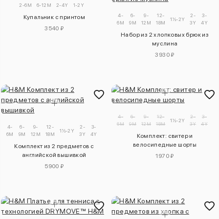
2-6M
6-12M
2-4Y
1-2Y
4-
6-
9-
12-
2-
3-
Купальник с принтом
1½-2Y
6M
9M
12M
18M
3Y
4Y
3540 ₽
Набор из 2 хлопковых брюк из
муслина
3930 ₽
4-
6-
9-
12-
2-
3-
1½-2Y
6M
9M
12M
18M
3Y
4Y
4-
6-
9-
12-
2-
3-
1½-2Y
6M
9M
12M
18M
3Y
4Y
Комплект: свитер и
велосипедные шорты
Комплект из 2 предметов с
английской вышивкой
1970 ₽
5900 ₽