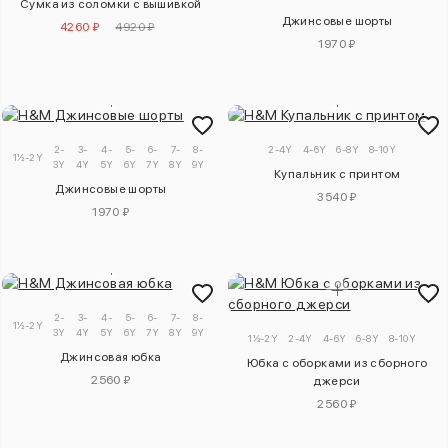
Сумка из соломки с вышивкой
Джинсовые шорты
4260 ₽
4920 ₽
1970 ₽
2-
3-
4-
5-
6-
7-
8-
9-
2-4Y
4-6Y
6-8Y
8-10Y
1½-2Y
3Y
4Y
5Y
6Y
7Y
8Y
9Y
10Y
Купальник с принтом
Джинсовые шорты
3540 ₽
1970 ₽
2-
3-
4-
5-
6-
7-
8-
9-
1½-2Y
3Y
4Y
5Y
6Y
7Y
8Y
9Y
10Y
1½-2Y
2-4Y
4-6Y
6-8Y
8-10Y
Джинсовая юбка
Юбка с оборками из сборного
2560 ₽
джерси
2560 ₽