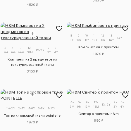
3930 ₽
4520 ₽
8-
9-
10-
11-
12-
13-
14Y+
9Y
10Y
11Y
12Y
13Y
14Y
Комбинезон с принтом
4-
6-
9-
12-
2-
3-
1½-2Y
6M
9M
12M
18M
3Y
4Y
1970 ₽
Комплект из 2 предметов из
текстурированной ткани
3150 ₽
4-
6-
9-
12-
2-
3-
1½-2Y
6M
9M
12M
18M
3Y
4Y
1½-2Y
2-4Y
4-6Y
6-8Y
8-10Y
Свитер с принтом h&m
Топ из хлопковой ткани pointelle
990 ₽
1970 ₽