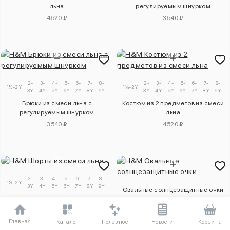
льна
регулируемым шнурком
4520 ₽
3540 ₽
2-
3-
4-
5-
6-
7-
8-
9-
2-
3-
4-
5-
6-
7-
8-
1½-2Y
1½-2Y
3Y
4Y
5Y
6Y
7Y
8Y
9Y
10Y
3Y
4Y
5Y
6Y
7Y
8Y
9Y
1
Брюки из смеси льна с
Костюм из 2 предметов из смеси
регулируемым шнурком
льна
3540 ₽
4520 ₽
2-
3-
4-
5-
6-
7-
8-
9-
1½-2Y
3Y
4Y
5Y
6Y
7Y
8Y
9Y
10Y
Овальные солнцезащитные очки
Шорты из смеси льна
1970 ₽
1970 ₽
Главная
Полезное
Каталог
Новости
Корзина