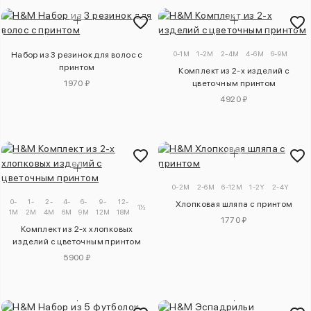
0-1M
1-2M
2-4M
4-6M
6-9M
Набор из 3 резинок для волос с
принтом
Комплект из 2-х изделий с
1970 ₽
цветочным принтом
4920 ₽
0-2M
2-6M
6-12M
1-2Y
2-4Y
0-
1-
2-
4-
6-
9-
12-
2-
Хлопковая шляпа с принтом
1½-2Y
1M
2M
4M
6M
9M
12M
18M
3Y
1770 ₽
Комплект из 2-х хлопковых
изделий с цветочным принтом
5900 ₽