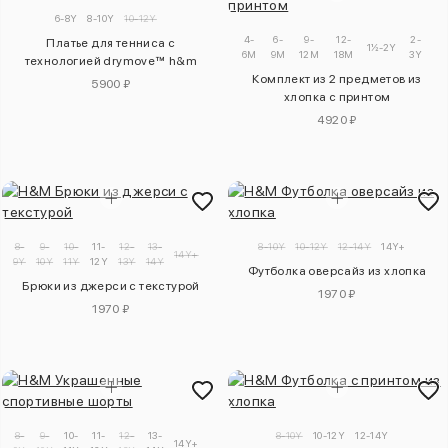
6-8Y
8-10Y
10-12Y
4-
6-
9-
12-
2-
Платье для тенниса с
1½-2Y
6M
9M
12M
18M
3Y
технологией drymove™ h&m
Комплект из 2 предметов из
5900 ₽
хлопка с принтом
4920 ₽
8-
9-
10-
11-
12-
13-
8-10Y
10-12Y
12-14Y
14Y+
14Y+
9Y
10Y
11Y
12Y
13Y
14Y
Футболка оверсайз из хлопка
Брюки из джерси с текстурой
1970 ₽
1970 ₽
8-
9-
10-
11-
12-
13-
8-10Y
10-12Y
12-14Y
14Y+