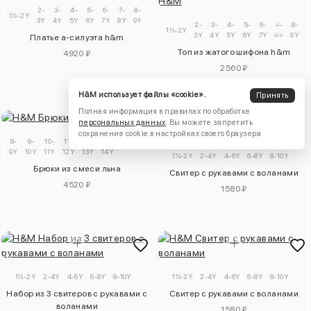
2-
3-
4-
5-
6-
7-
8-
9-
1½-2Y
3Y
4Y
5Y
6Y
7Y
8Y
9Y
10Y
2-
3-
4-
5-
6-
7-
8-
1½-2Y
3Y
4Y
5Y
6Y
7Y
8Y
9Y
1
Платье а-силуэта h&m
Топ из жатого шифона h&m
4920 ₽
2560 ₽
H&M использует файлы «cookie».
Принять
Полная информация в правилах по обработке
персональных данных
. Вы можете запретить
сохранение cookie в настройках своего браузера
8-
9-
10-
11-
12-
13-
14Y+
9Y
10Y
11Y
12Y
13Y
14Y
1½-2Y
2-4Y
4-6Y
6-8Y
8-10Y
Брюки из смеси льна
Свитер с рукавами с воланами
4520 ₽
1580 ₽
1½-2Y
2-4Y
4-6Y
6-8Y
8-10Y
1½-2Y
2-4Y
4-6Y
6-8Y
8-10Y
Набор из 3 свитеров с рукавами с
Свитер с рукавами с воланами
воланами
1580 ₽