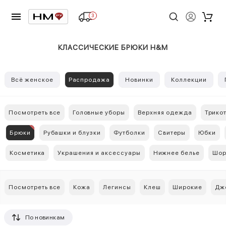
3
КЛАССИЧЕСКИЕ БРЮКИ H&M
Всё женское
Распродажа
Новинки
Коллекции
Посмотреть все
Головные уборы
Верхняя одежда
Трико
Брюки
Рубашки и блузки
Футболки
Свитеры
Юбки
Косметика
Украшения и аксессуары
Нижнее белье
Шор
Посмотреть все
Кожа
Легинсы
Клеш
Широкие
Дж
По новинкам