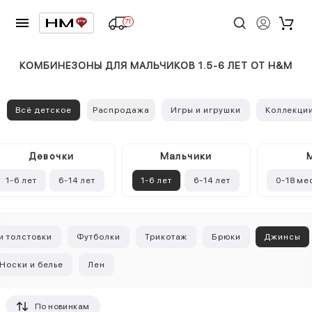
71
КОМБИНЕЗОНЫ ДЛЯ МАЛЬЧИКОВ 1.5-6 ЛЕТ ОТ H&M
Всё детское
Распродажа
Игры и игрушки
Коллекци
Девочки
Mальчики
1-6 лет
6-14 лет
1-6 лет
6-14 лет
0-18 ме
и толстовки
Футболки
Трикотаж
Брюки
Джинсы
Носки и белье
Лен
По новинкам