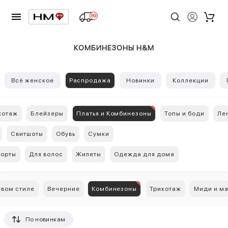
89
КОМБИНЕЗОНЫ H&M
Всё женское
Распродажа
Новинки
Коллекции
котаж
Блейзеры
Платья и Комбинезоны
Топы и боди
Ле
Свитшоты
Обувь
Сумки
орты
Для волос
Жилеты
Одежда для дома
евом стиле
Вечерние
Комбинезоны
Трикотаж
Миди и м
По новинкам