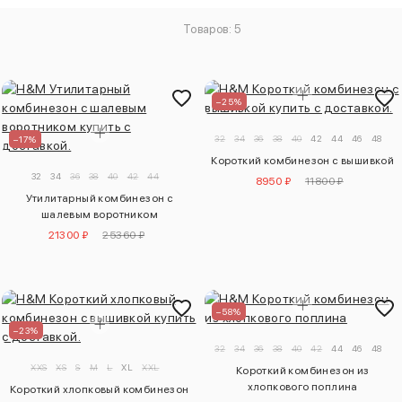
Товаров: 5
–25%
32
34
36
38
40
42
44
46
48
50
–17%
Короткий комбинезон с вышивкой
32
34
36
38
40
42
44
8950 ₽
11800 ₽
Утилитарный комбинезон с
шалевым воротником
21300 ₽
25360 ₽
–58%
–23%
32
34
36
38
40
42
44
46
48
50
XXS
XS
S
M
L
XL
XXL
Короткий комбинезон из
хлопкового поплина
Короткий хлопковый комбинезон