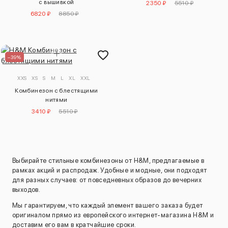
с вышивкой
2350 ₽
5510 ₽
6820 ₽
8850 ₽
–39%
XXS
XS
S
M
L
XL
XXL
Комбинезон с блестящими
нитями
3410 ₽
5510 ₽
Выбирайте стильные комбинезоны от H&M, предлагаемые в
рамках акций и распродаж. Удобные и модные, они подходят
для разных случаев: от повседневных образов до вечерних
выходов.
Мы гарантируем, что каждый элемент вашего заказа будет
оригиналом прямо из европейского интернет-магазина H&M и
доставим его вам в кратчайшие сроки.