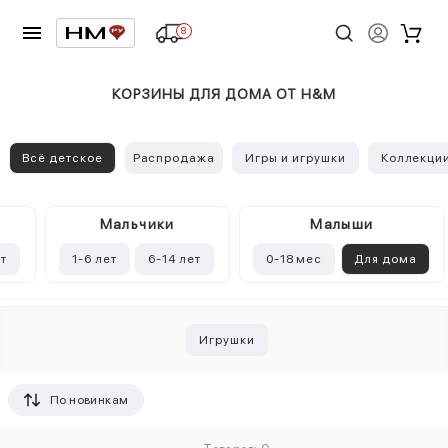
8
КОРЗИНЫ ДЛЯ ДОМА ОТ H&M
Всё детское
Распродажа
Игры и игрушки
Коллекци
Mальчики
Малыши
ет
1-6 лет
6-14 лет
0-18 мес
Для дома
Игрушки
По новинкам