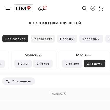
8
КОСТЮМЫ H&M ДЛЯ ДЕТЕЙ
Всё детское
Распродажа
Новинки
Коллекции
Mальчики
Малыши
ет
1-6 лет
6-14 лет
0-18 мес
Для дома
По новинкам
Товаров: 0