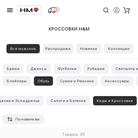
8
КРОССОВКИ H&M
Всё мужское
Распродажа
Новинки
Коллекции
Брюки
Джинсы
Футболки
Рубашки
Свитшоты и
Блейзеры
Обувь
Сумки и Рюкзаки
Аксессуары
алии и Эспадрильи
Сапоги и Ботинки
Кеды и Кроссовки
По новинкам
Товаров: 45