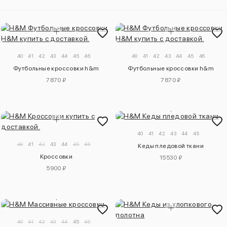
40
41
42
43
44
45
46
40
41
42
43
44
45
46
Футбольные кроссовки h&m
Футбольные кроссовки h&m
7870 ₽
7870 ₽
40
41
42
43
44
45
40
41
42
43
44
45
46
Кеды пледовой ткани
Кроссовки
15530 ₽
5900 ₽
40
41
42
43
44
45
46