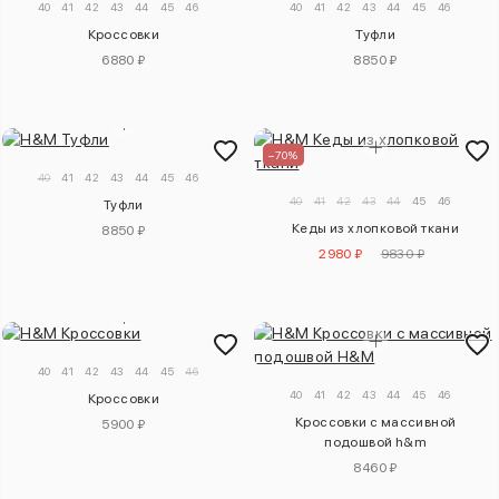
40
41
42
43
44
45
46
40
41
42
43
44
45
46
Кроссовки
Туфли
6880 ₽
8850 ₽
–70%
40
41
42
43
44
45
46
40
41
42
43
44
45
46
Туфли
Кеды из хлопковой ткани
8850 ₽
2980 ₽
9830 ₽
40
41
42
43
44
45
46
40
41
42
43
44
45
46
Кроссовки
Кроссовки с массивной
5900 ₽
подошвой h&m
8460 ₽