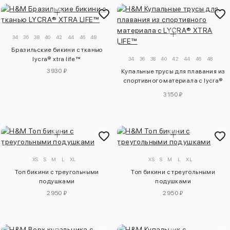
34
36
38
40
42
44
46
48
Бразильские бикини с тканью
lycra® xtra life™
34
36
38
40
42
44
46
48
3930 ₽
Купальные трусы для плавания из
спортивного материала с lycra®
xtra life™
3150 ₽
XS
S
M
L
XL
XS
S
M
L
XL
Топ бикини с треугольными
Топ бикини с треугольными
подушками
подушками
2950 ₽
2950 ₽