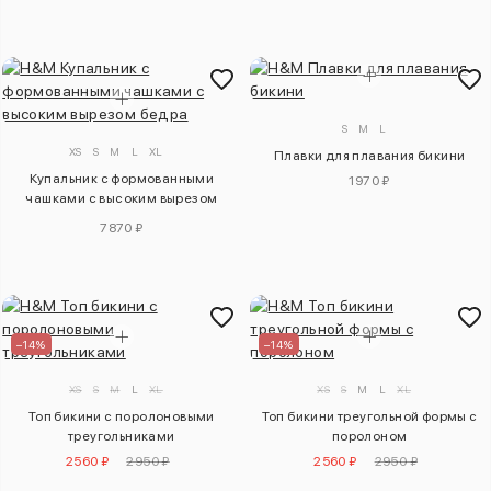
S
M
L
XS
S
M
L
XL
Плавки для плавания бикини
Купальник с формованными
1970 ₽
чашками с высоким вырезом
бедра
7870 ₽
–14%
–14%
XS
S
M
L
XL
XS
S
M
L
XL
Топ бикини с поролоновыми
Топ бикини треугольной формы с
треугольниками
поролоном
2560 ₽
2950 ₽
2560 ₽
2950 ₽