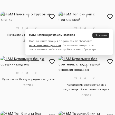
XS
S
M
L
XL
XS
S
M
L
XL
Пачка из 5 трусов из хлопка
Топ бикини с подкладкой
H&M использует файлы «cookie».
Принять
2950 ₽
3150 ₽
Полная информация в правилах по обработке
персональных данных
. Вы можете запретить
сохранение cookie в настройках своего браузера
XS
S
M
L
XL
XS
S
M
L
XL
Купальник бандо средняя модель
Купальник без бретелек с
7870 ₽
подкладкой высокая посадка
6880 ₽