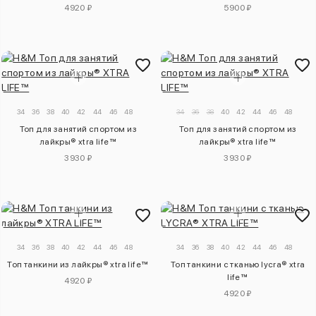
4920 ₽
5900 ₽
34
36
38
40
42
44
46
48
34
36
38
40
42
44
46
48
Топ для занятий спортом из
Топ для занятий спортом из
лайкры® xtra life™
лайкры® xtra life™
3930 ₽
3930 ₽
34
36
38
40
42
44
46
48
34
36
38
40
42
44
46
48
Топ танкини из лайкры® xtra life™
Топ танкини с тканью lycra® xtra
life™
4920 ₽
4920 ₽