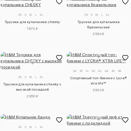
XS
S
M
L
XL
XS
S
M
L
XL
Трусики для купальника cheeky
Трусики для купальника
бразильские
1970 ₽
2560 ₽
34
36
38
40
42
44
46
48
XS
S
M
L
XL
Спортивный топ-бикини с lycra®
xtra life™
Трусики для купальника cheeky с
высокой посадкой
3930 ₽
2950 ₽
XS
S
M
L
XL