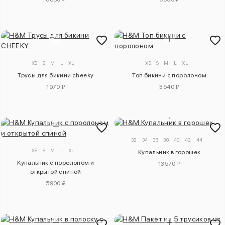
XS
S
M
L
XL
XS
S
M
L
XL
Трусы для бикини cheeky
Топ бикини с поролоном
1970 ₽
3540 ₽
32
34
36
38
40
42
44
XS
S
M
L
XL
Купальник в горошек
Купальник с поролоном и
13570 ₽
открытой спиной
5900 ₽