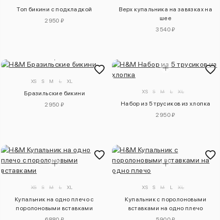
Топ бикини с подкладкой
Верх купальника на завязках на
шее
2950 ₽
3540 ₽
XS
S
M
L
XL
XS
S
M
L
XL
Бразильские бикини
Набор из 5 трусиков из хлопка
2950 ₽
2950 ₽
XS
S
M
L
XL
XS
S
M
L
XL
Купальник на одно плечо с
Купальник с поролоновыми
поролоновыми вставками
вставками на одно плечо
6880 ₽
5900 ₽