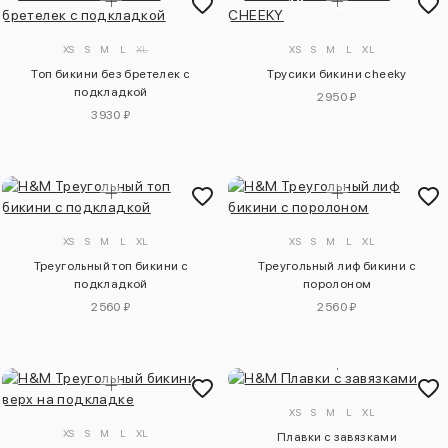
XS
S
M
L
XL
XS
S
M
L
XL
Топ бикини без бретелек с
Трусики бикини cheeky
подкладкой
2950 ₽
3930 ₽
XS
S
M
L
XL
XS
S
M
L
XL
Треугольный топ бикини с
Треугольный лиф бикини с
подкладкой
поролоном
2560 ₽
2560 ₽
XS
S
M
L
XL
XS
S
M
L
XL
Плавки с завязками