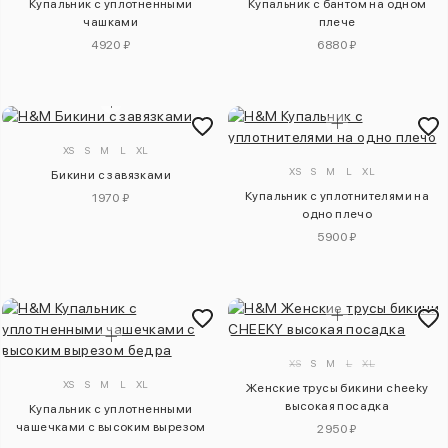
Купальник с уплотненными
Купальник с бантом на одном
чашками
плече
4920 ₽
6880 ₽
XS
S
M
L
XL
XS
S
M
L
XL
Бикини с завязками
Купальник с уплотнителями на
1970 ₽
одно плечо
5900 ₽
XS
S
M
L
XL
XS
S
M
L
XL
Женские трусы бикини cheeky
высокая посадка
Купальник с уплотненными
чашечками с высоким вырезом
2950 ₽
бедра