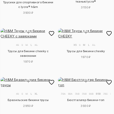
тканью lycra®
Трусики для спортивного бикини
с lycra® h&m
3150 ₽
3930 ₽
XS
S
M
L
XL
XS
S
M
L
XL
Трусы для бикини cheeky с
Трусы для бикини cheeky
завязками
1970 ₽
1970 ₽
XS
S
M
L
XL
75A
80A
70B
75B
80B
85B
75C
80
Бразильские бикини трусы
Бюстгальтер бикини-топ
2950 ₽
3930 ₽