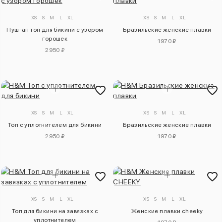
XS
S
M
L
XL
XS
S
M
L
XL
Пуш-ап топ для бикини с узором
Бразильские женские плавки
горошек
1970 ₽
2950 ₽
XS
S
M
L
XL
XS
S
M
L
XL
Топ с уплотнителем для бикини
Бразильские женские плавки
2950 ₽
1970 ₽
XS
S
M
L
XL
XS
S
M
L
XL
Топ для бикини на завязках с
Женские плавки cheeky
уплотнителем