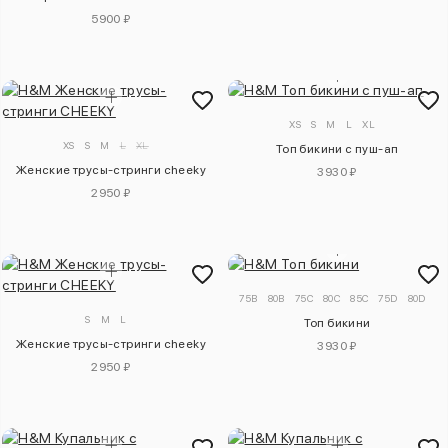
5900 ₽
XS
S
M
L
XL
XS
S
M
L
XL
Топ бикини с пуш-ап
Женские трусы-стринги cheeky
3930 ₽
2950 ₽
75B
80B
75C
80C
85C
75D
80D
8
S
M
L
Топ бикини
Женские трусы-стринги cheeky
3930 ₽
2950 ₽