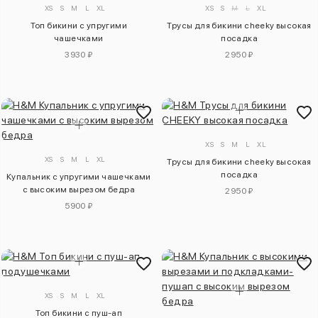
XS
S
M
L
XL
XS
S
M
L
XL
Топ бикини с упругими
Трусы для бикини cheeky высокая
чашечками
посадка
3930 ₽
2950 ₽
XS
S
M
L
XL
XS
S
M
L
XL
Трусы для бикини cheeky высокая
посадка
Купальник с упругими чашечками
с высоким вырезом бедра
2950 ₽
5900 ₽
XS
S
M
L
XL
Топ бикини с пуш-ап