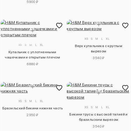
5900 ₽
XS
S
M
L
XL
XS
S
M
L
XL
Верх купальника с круглым
вырезом
Купальник с уплотненными
чашечками и открытым плечом
3540 ₽
6880 ₽
XS
S
M
L
XL
XS
S
M
L
XL
Бразильский бикини нижняя часть
Бикини трусы с высокой талией и
2950 ₽
бразильским вырезом
3540 ₽