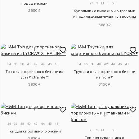
подушечками
XS
S
M
L
XL
2950 ₽
Купальник с высокими вырезами
и подкладками-пушап с высоким
вырезом бедра
6880 ₽
34
36
38
40
42
44
46
48
34
36
38
40
42
44
46
48
Топ для спортивного бикини из
Трусики для спортивного бикини
lycra® xtra life™
из lycra®
3930 ₽
3150 ₽
34
36
38
40
42
44
46
48
XS
S
M
L
XL
Топ для спортивного бикини
Топ для купальника с
3930 ₽