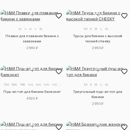
XS
S
M
L
XL
XS
S
M
L
XL
Плавки для плавания бикини с
Трусы для бикини с высокой
завязками
талией cheeky
2560 ₽
2950 ₽
75A
80A
70B
75B
80B
85B
75C
80C
85C
75D
XS
80D
S
85D
M
L
XL
Пуш-ап топ для бикини балконет
Треугольный пуш-ап топ для
бикини
4520 ₽
2950 ₽