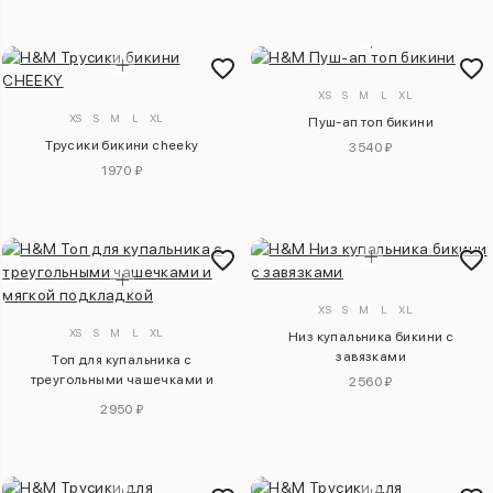
XS
S
M
L
XL
XS
S
M
L
XL
Пуш-ап топ бикини
Трусики бикини cheeky
3540 ₽
1970 ₽
XS
S
M
L
XL
XS
S
M
L
XL
Низ купальника бикини с
завязками
Топ для купальника с
треугольными чашечками и
2560 ₽
мягкой подкладкой
2950 ₽