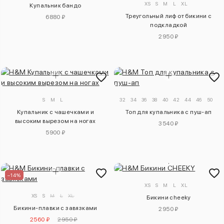
XS
S
M
L
XL
Купальник бандо
Треугольный лиф от бикини с
6880 ₽
подкладкой
2950 ₽
S
M
L
32
34
36
38
40
42
44
46
50
48
Купальник с чашечками и
Топ для купальника с пуш-ап
высоким вырезом на ногах
3540 ₽
5900 ₽
–14%
XS
S
M
L
XL
XS
S
M
L
XL
Бикини cheeky
Бикини-плавки с завязками
2950 ₽
2560 ₽
2950 ₽