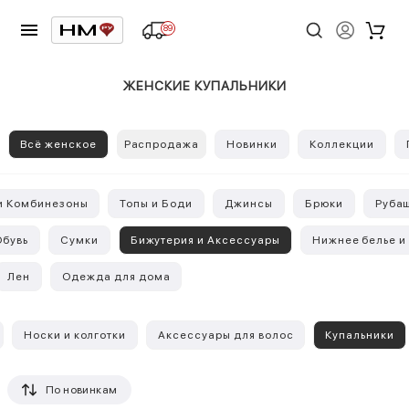
89
ЖЕНСКИЕ КУПАЛЬНИКИ
Всё женское
Распродажа
Новинки
Коллекции
 и Комбинезоны
Топы и Боди
Джинсы
Брюки
Рубаш
Обувь
Сумки
Бижутерия и Аксессуары
Нижнее белье 
Лен
Одежда для дома
Носки и колготки
Аксессуары для волос
Купальники
По новинкам