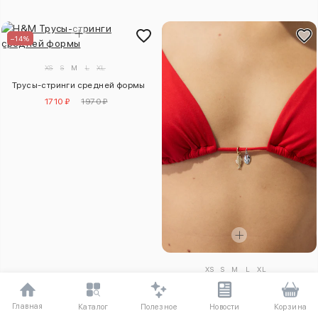
–14%
XS
S
M
L
XL
Трусы-стринги средней формы
1710 ₽
1970 ₽
XS
S
M
L
XL
Треугольный бюстгальтер для
купальника с подушечками
Главная
Полезное
Каталог
Новости
Корзина
2950 ₽