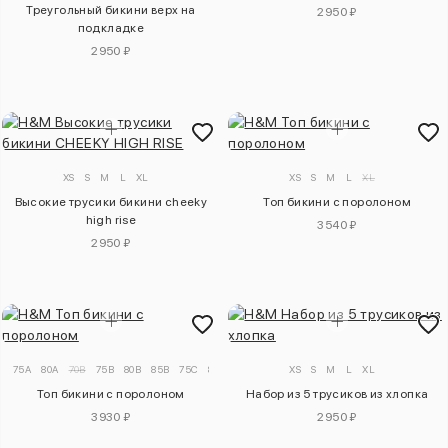
Треугольный бикини верх на
2950 ₽
подкладке
2950 ₽
XS
S
M
L
XL
XS
S
M
L
XL
Высокие трусики бикини cheeky
Топ бикини с поролоном
high rise
3540 ₽
2950 ₽
75A
80A
70B
75B
80B
85B
75C
80C
85C
75D
XS
80D
S
85D
M
L
XL
Топ бикини с поролоном
Набор из 5 трусиков из хлопка
3930 ₽
2950 ₽