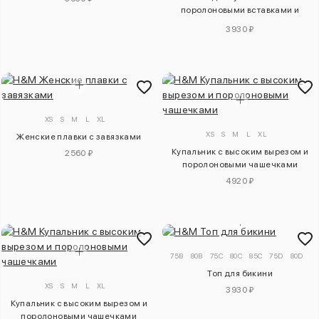
поролоновыми вставками и
бантом
3930 ₽
XS
S
M
L
XL
XS
S
M
L
XL
Женские плавки с завязками
Купальник с высоким вырезом и
2560 ₽
поролоновыми чашечками
4920 ₽
75B
80B
75C
80C
85C
75D
80D
8
Топ для бикини
XS
S
M
L
XL
3930 ₽
Купальник с высоким вырезом и
поролоновыми чашечками