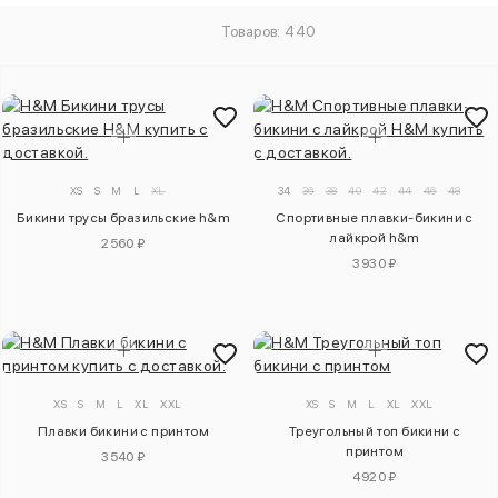
Товаров: 440
XS
S
M
L
XL
34
36
38
40
42
44
46
48
Бикини трусы бразильские h&m
Спортивные плавки-бикини с
лайкрой h&m
2560 ₽
3930 ₽
XS
S
M
L
XL
XXL
XS
S
M
L
XL
XXL
Плавки бикини с принтом
Треугольный топ бикини с
принтом
3540 ₽
4920 ₽