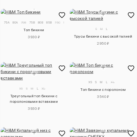
75A
80A
70B
75B
80B
85B
75C
80C
85C
75D
80D
85D
S
M
L
Топ бикини
Трусы бикини с высокой талией
3930 ₽
2950 ₽
XS
S
M
L
XL
XS
S
M
L
XL
Топ бикини с поролоном
Треугольный топ бикини с
3540 ₽
поролоновыми вставками
3930 ₽