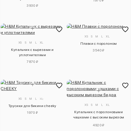
1970 ₽
3930 ₽
XS
S
M
L
XL
XS
S
M
L
XL
Плавки с поролоном
Купальник с вырезами и
3540 ₽
уплотнителями
7870 ₽
XS
S
M
L
XL
XS
S
M
L
XL
Трусики для бикини cheeky
Купальник с поролоновыми
1970 ₽
чашками с высоким вырезом
бедра
4920 ₽