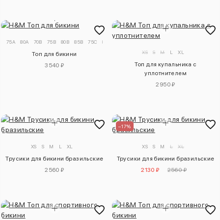
75A
80A
70B
75B
80B
85B
75C
80C
85C
75D
80D
85D
XS
S
M
L
XL
Топ для бикини
Топ для купальника с
3540 ₽
уплотнителем
2950 ₽
–17%
XS
S
M
L
XL
XS
S
M
L
XL
Трусики для бикини бразильские
Трусики для бикини бразильские
2560 ₽
2130 ₽
2560 ₽