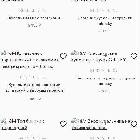
XS
S
M
L
XL
XS
S
M
L
XL
Купальный низ с завязками
Завязные купальные трусики
cheeky
2950 ₽
2950 ₽
XS
S
M
L
XL
XS
S
M
L
XL
Классические купальные трусы
cheeky
Купальник с поролоновыми
вставками с высоким вырезом
2560 ₽
бедра
5900 ₽
XS
S
M
L
XL
XS
S
M
L
XL