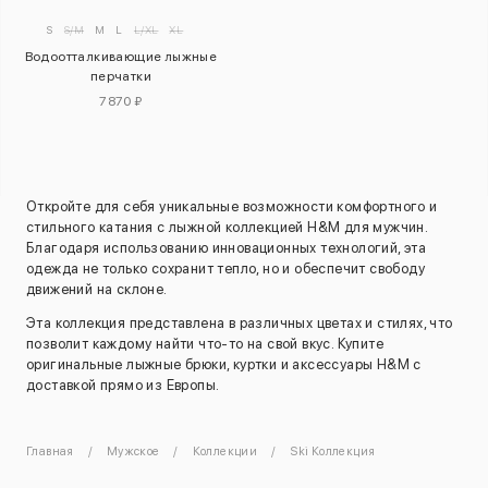
S
S/M
M
L
L/XL
XL
Водоотталкивающие лыжные
перчатки
7870 ₽
Откройте для себя уникальные возможности комфортного и
стильного катания с лыжной коллекцией H&M для мужчин.
Благодаря использованию инновационных технологий, эта
одежда не только сохранит тепло, но и обеспечит свободу
движений на склоне.
Эта коллекция представлена в различных цветах и стилях, что
позволит каждому найти что-то на свой вкус. Купите
оригинальные лыжные брюки, куртки и аксессуары H&M с
доставкой прямо из Европы.
Главная
Мужское
Коллекции
Ski Коллекция