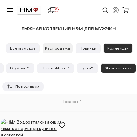
8
ЛЫЖНАЯ КОЛЛЕКЦИЯ H&M ДЛЯ МУЖЧИН
Всё мужское
Распродажа
Новинки
Коллекции
DryMove™
ThermoMove™
Lycra®
Ski коллекция
По новинкам
Товаров: 1