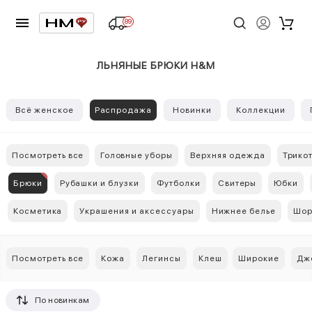
89
ЛЬНЯНЫЕ БРЮКИ H&M
Всё женское
Распродажа
Новинки
Коллекции
Посмотреть все
Головные уборы
Верхняя одежда
Трико
Брюки
Рубашки и блузки
Футболки
Свитеры
Юбки
Косметика
Украшения и аксессуары
Нижнее белье
Шор
Посмотреть все
Кожа
Легинсы
Клеш
Широкие
Дж
По новинкам