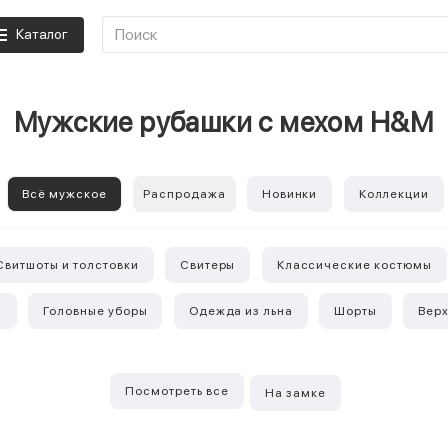
Каталог
Мужские рубашки с мехом H&M
Всё мужское
Распродажа
Новинки
Коллекции
Свитшоты и толстовки
Свитеры
Классические костюмы
ы
Головные уборы
Одежда из льна
Шорты
Вер
Посмотреть все
На замке