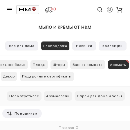
8
МЫЛО И КРЕМЫ ОТ H&M
Всё для дома
Распродажа
Новинки
Коллекции
ельное белье
Пледы
Шторы
Ванная комната
Ароматы
Декор
Подарочные сертификаты
Посмотреть все
Аромасвечи
Спреи для дома и белья
По новинкам
Товаров: 0