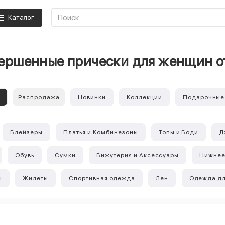
Каталог
ершенные прически для женщин 
е
Распродажа
Новинки
Коллекции
Подарочные
Блейзеры
Платья и Комбинезоны
Топы и Боди
Д
Обувь
Сумки
Бижутерия и Аксессуары
Нижнее
ы
Жилеты
Спортивная одежда
Лен
Одежда дл