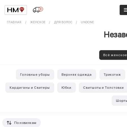
8
ГЛАВНАЯ
ЖЕНСКОЕ
ДЛЯ ВОЛОС
UNDONE
Незав
Всё женско
Головные уборы
Верхняя одежда
Трикотаж
Кардиганы и Свитеры
Юбки
Свитшоты и Толстовки
Шорт
По новинкам