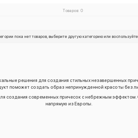
Товаров: 0
тегории пока нет товаров, выберите другую категорию или воспользуйт
кальные решения для создания стильных незавершенных при
укт поможет создать образ непринужденной красоты без ли
 для создания современных причесок с небрежным эффектом.
напрямую из Европы.