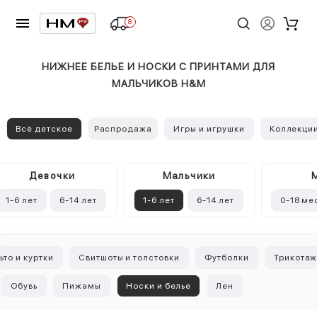
8
НИЖНЕЕ БЕЛЬЕ И НОСКИ С ПРИНТАМИ ДЛЯ
МАЛЬЧИКОВ H&M
Всё детское
Распродажа
Игры и игрушки
Коллекци
Девочки
Mальчики
1-6 лет
6-14 лет
1-6 лет
6-14 лет
0-18 ме
ьто и куртки
Свитшоты и толстовки
Футболки
Трикота
Обувь
Пижамы
Носки и белье
Лен