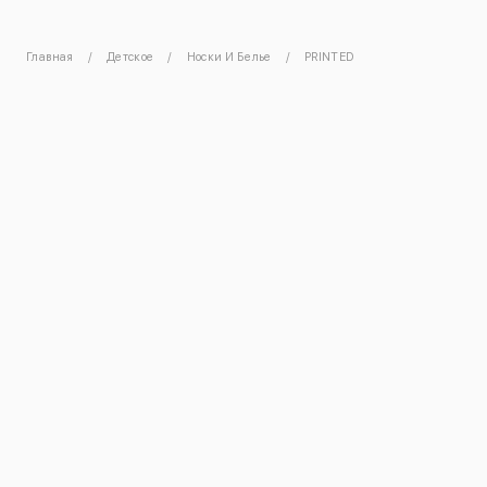
Главная
Детское
Носки И Белье
PRINTED