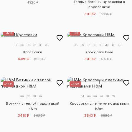
Теплые ботинки-кроссовки с
4920 ₽
подкладкой
3410 ₽
6880 ₽
–32%
–31%
34
35
36
37
38
39
35
36
37
38
39
40
41
42
Кроссовки
Кроссовки h&m
4050 ₽
5900 ₽
3410 ₽
4920 ₽
–14%
–45%
36
37
38
39
34
35
36
37
38
39
Ботинки с теплой подкладкой
Кроссовки с легкими подошвами
h&m
h&m
3410 ₽
3930 ₽
3840 ₽
6880 ₽