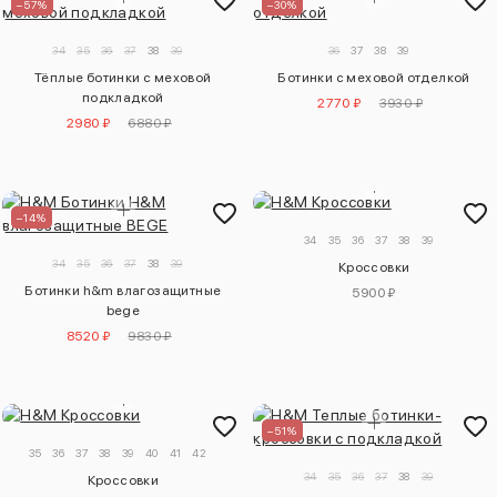
–57%
–30%
34
35
36
37
38
39
36
37
38
39
Тёплые ботинки с меховой
Ботинки с меховой отделкой
подкладкой
2770 ₽
3930 ₽
2980 ₽
6880 ₽
–14%
34
35
36
37
38
39
34
35
36
37
38
39
Кроссовки
Ботинки h&m влагозащитные
5900 ₽
bege
8520 ₽
9830 ₽
–51%
35
36
37
38
39
40
41
42
34
35
36
37
38
39
Кроссовки