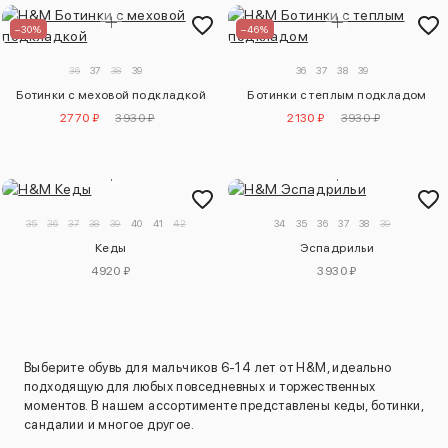
–30%
–46%
36
37
38
39
36
37
38
39
Ботинки с меховой подкладкой
Ботинки с теплым подкладом
2770 ₽
3930 ₽
2130 ₽
3930 ₽
35
36
37
38
39
40
41
42
34
35
36
37
38
39
Кеды
Эспадрильи
4920 ₽
3930 ₽
Выберите обувь для мальчиков 6-14 лет от H&M, идеально
подходящую для любых повседневных и торжественных
моментов. В нашем ассортименте представлены кеды, ботинки,
сандалии и многое другое.