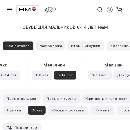
8
ОБУВЬ ДЛЯ МАЛЬЧИКОВ 6-14 ЛЕТ H&M
Всё детское
Распродажа
Игры и игрушки
Коллекци
чки
Mальчики
Малыши
6-14 лет
1-6 лет
6-14 лет
0-18 мес
Для д
Посмотреть все
Пальто и куртки
Свитшоты и толстовки
Принты
Обувь
Сумки и рюкзаки
Пижамы
Носк
По новинкам