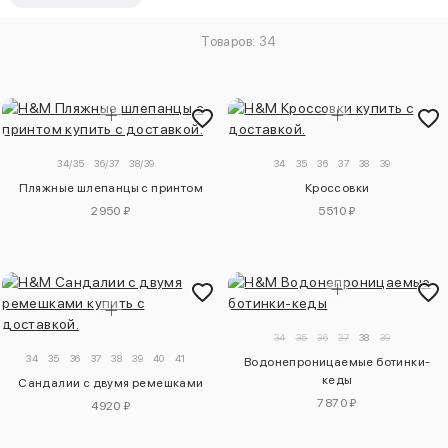
Товаров: 34
34/35
36/37
38/39
34
35
36
37
38
39
Пляжные шлепанцы с принтом
Кроссовки
2950 ₽
5510 ₽
34
35
36
37
38
39
34
35
36
37
38
39
40
41
Водонепроницаемые ботинки-
кеды
Сандалии с двумя ремешками
7870 ₽
4920 ₽