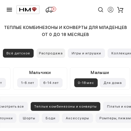
8
ТЕПЛЫЕ КОМБИНЕЗОНЫ И КОНВЕРТЫ ДЛЯ МЛАДЕНЦЕВ
ОТ 0 ДО 18 МЕСЯЦЕВ
Всё детское
Распродажа
Игры и игрушки
Коллекци
Mальчики
Малыши
ет
1-6 лет
6-14 лет
0-18 мес
Для дома
смотреть все
Теплые комбинезоны и конверты
Платья и ко
лзунки
Шорты
Боди
Аксессуары
Ромперы, пижам