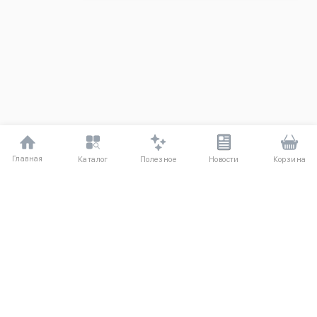
Главная
Полезное
Каталог
Новости
Корзина
ДЛЯ ПОКУПАТЕЛЕЙ
Частые вопросы
О компании
Способы оплаты
Соглашение