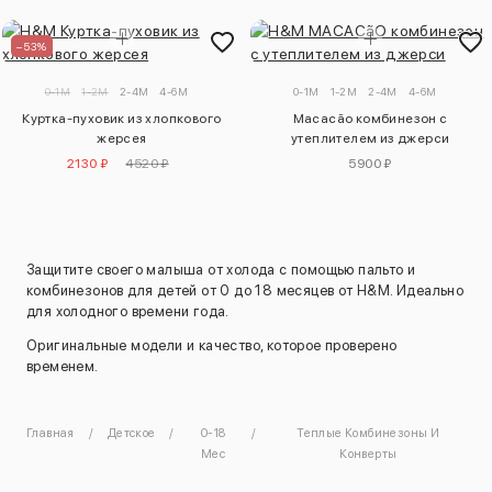
–53%
0-1M
1-2M
2-4M
4-6M
0-1M
1-2M
2-4M
4-6M
Куртка-пуховик из хлопкового
Macacão комбинезон с
жерсея
утеплителем из джерси
2130 ₽
4520 ₽
5900 ₽
Защитите своего малыша от холода с помощью пальто и
комбинезонов для детей от 0 до 18 месяцев от H&M. Идеально
для холодного времени года.
Оригинальные модели и качество, которое проверено
временем.
Главная
Детское
0-18
Теплые Комбинезоны И
Мес
Конверты