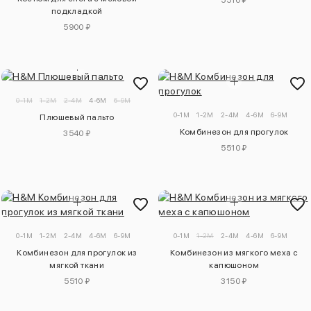
5510 ₽
подкладкой
5900 ₽
0-1M
1-2M
2-4M
4-6M
6-9M
0-1M
1-2M
2-4M
4-6M
6-9M
Плюшевый пальто
Комбинезон для прогулок
3540 ₽
5510 ₽
0-1M
1-2M
2-4M
4-6M
6-9M
0-1M
1-2M
2-4M
4-6M
6-9M
Комбинезон для прогулок из
Комбинезон из мягкого меха с
мягкой ткани
капюшоном
5510 ₽
3150 ₽