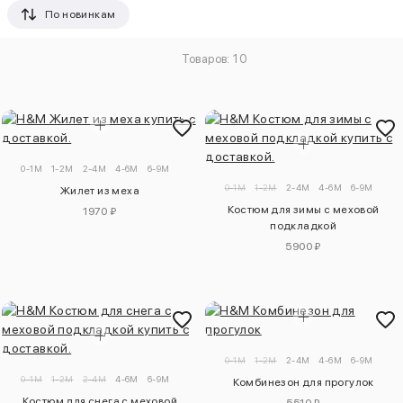
По новинкам
Товаров: 10
0-1M
1-2M
2-4M
4-6M
6-9M
0-1M
1-2M
2-4M
4-6M
6-9M
Жилет из меха
Костюм для зимы с меховой
1970 ₽
подкладкой
5900 ₽
0-1M
1-2M
2-4M
4-6M
6-9M
0-1M
1-2M
2-4M
4-6M
6-9M
Комбинезон для прогулок
Костюм для снега с меховой