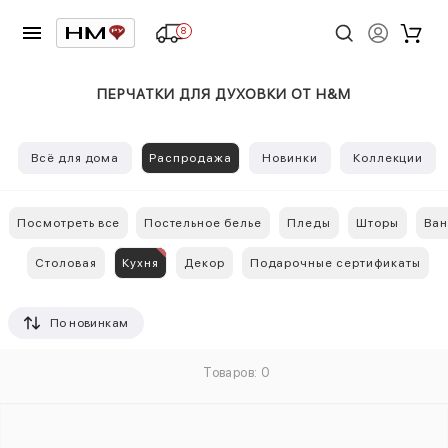
8
ПЕРЧАТКИ ДЛЯ ДУХОВКИ ОТ H&M
Всё для дома
Распродажа
Новинки
Коллекции
Посмотреть все
Постельное белье
Пледы
Шторы
Ван
Столовая
Кухня
Декор
Подарочные сертификаты
По новинкам
Товаров: 0