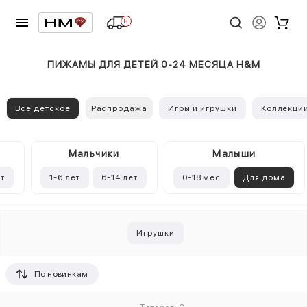
8
ПИЖАМЫ ДЛЯ ДЕТЕЙ 0-24 МЕСЯЦА H&M
Всё детское
Распродажа
Игры и игрушки
Коллекци
Mальчики
Малыши
ет
1-6 лет
6-14 лет
0-18 мес
Для дома
Игрушки
По новинкам