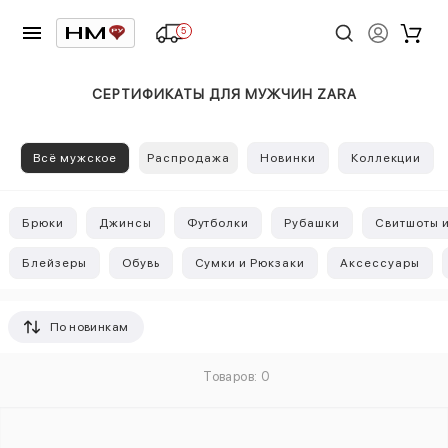
5
СЕРТИФИКАТЫ ДЛЯ МУЖЧИН ZARA
Всё мужское
Распродажа
Новинки
Коллекции
Брюки
Джинсы
Футболки
Рубашки
Свитшоты и
Блейзеры
Обувь
Сумки и Рюкзаки
Аксессуары
По новинкам
Товаров: 0