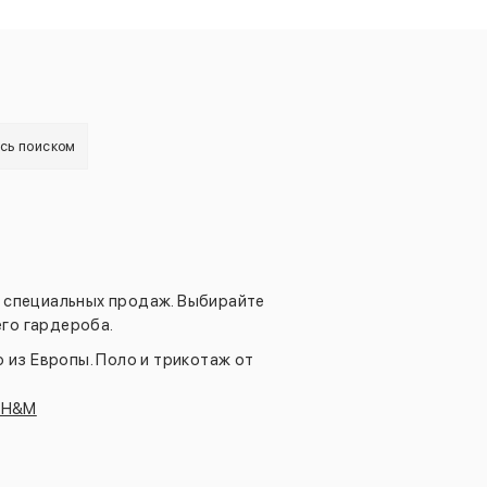
есь поиском
х специальных продаж. Выбирайте
го гардероба.
из Европы. Поло и трикотаж от
.
т H&M