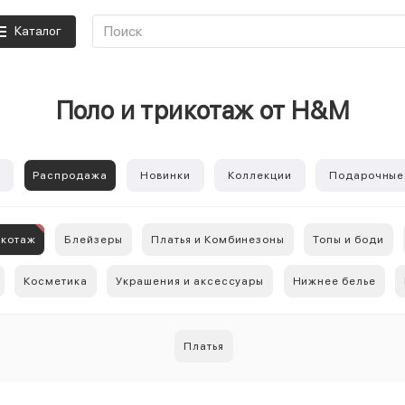
Каталог
Поло и трикотаж от H&M
е
Распродажа
Новинки
Коллекции
Подарочные
икотаж
Блейзеры
Платья и Комбинезоны
Топы и боди
Косметика
Украшения и аксессуары
Нижнее белье
Платья