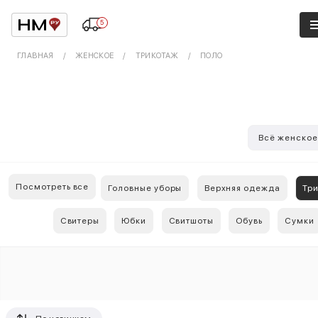
5
ГЛАВНАЯ
ЖЕНСКОЕ
ТРИКОТАЖ
ПОЛО
Всё женско
Посмотреть все
Головные уборы
Верхняя одежда
Тр
Свитеры
Юбки
Свитшоты
Обувь
Сумки