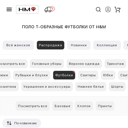
5
ПОЛО Т-ОБРАЗНЫЕ ФУТБОЛКИ ОТ H&M
Всё женское
Распродажа
Новинки
Коллекции
смотреть все
Головные уборы
Верхняя одежда
Трикотаж
рюки
Рубашки и блузки
Футболки
Свитеры
Юбки
Сви
осметика
Украшения и аксессуары
Нижнее белье
Шорты
Посмотреть все
Базовые
Хлопок
Принты
По новинкам