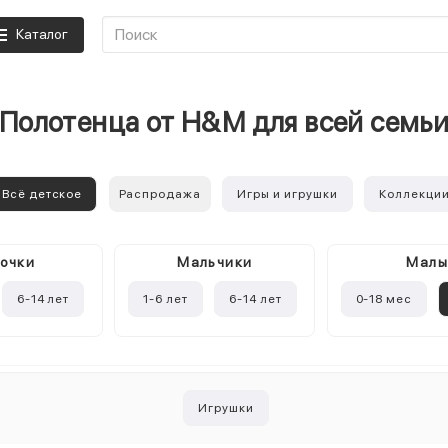
Каталог
Полотенца от H&M для всей семь
Всё детское
Распродажа
Игры и игрушки
Коллекци
очки
Mальчики
Мал
6-14 лет
1-6 лет
6-14 лет
0-18 мес
Игрушки