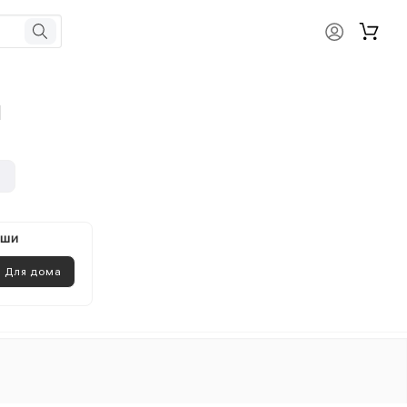
и
и
ыши
Для дома