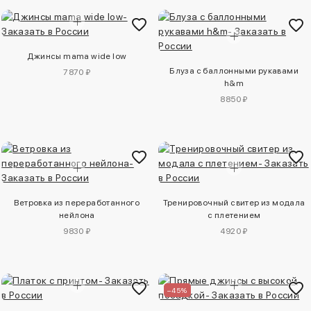
Джинсы mama wide low
Блуза с баллонными рукавами
7870 ₽
h&m
8850 ₽
Ветровка из переработанного
Тренировочный свитер из модала
нейлона
с плетением
9830 ₽
4920 ₽
–45%