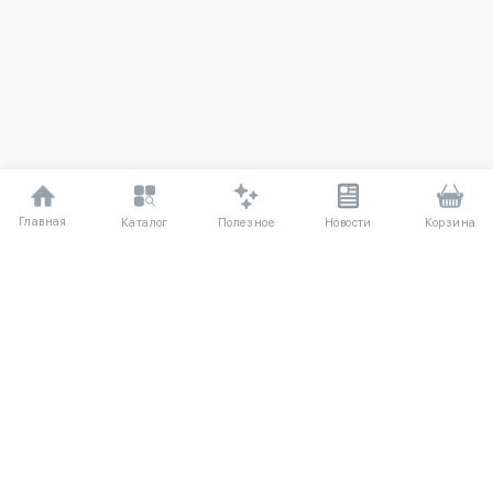
Главная
Полезное
Каталог
Новости
Корзина
ДЛЯ ПОКУПАТЕЛЕЙ
Частые вопросы
О компании
Способы оплаты
Соглашение
Доставка
Агентский договор