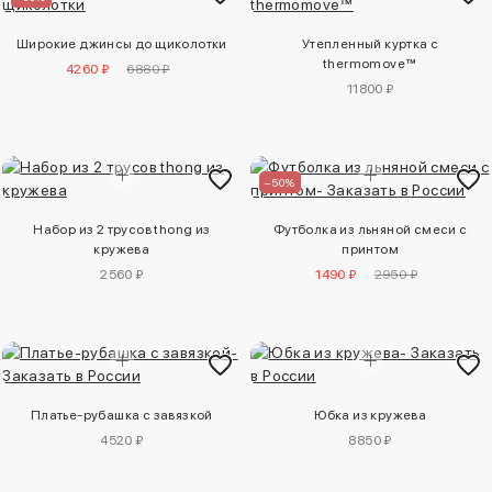
Широкие джинсы до щиколотки
Утепленный куртка с
thermomove™
4260 ₽
6880 ₽
11800 ₽
–50%
Набор из 2 трусов thong из
Футболка из льняной смеси с
кружева
принтом
2560 ₽
1490 ₽
2950 ₽
Платье-рубашка с завязкой
Юбка из кружева
4520 ₽
8850 ₽