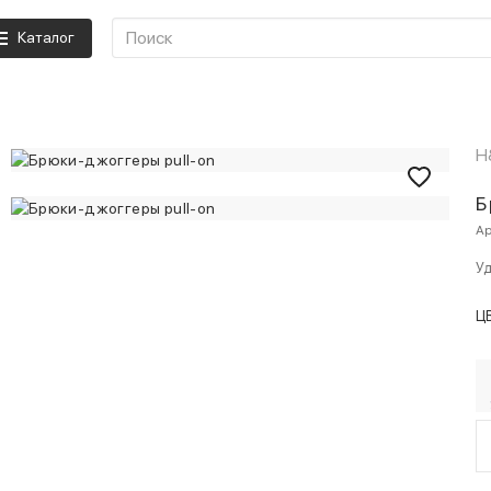
Каталог
H
Б
Ар
Уд
Ц