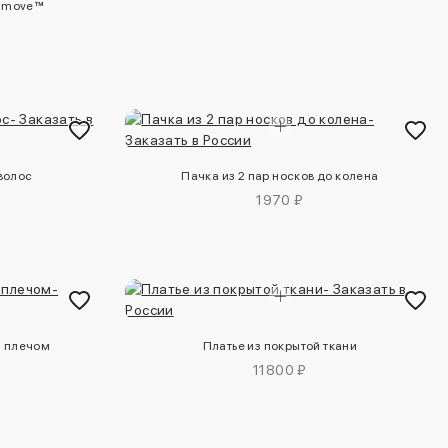
ftmove™
 волос
Пачка из 2 пар носков до колена
1970 ₽
м плечом
Платье из покрытой ткани
11800 ₽