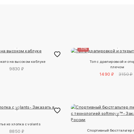
–53%
като на высоком каблуке
Топ с драпировкой и от
плечом
9830 ₽
1490 ₽
3150 ₽
тье из хлопка с volants
Спортивный бюстгальтер
8850 ₽