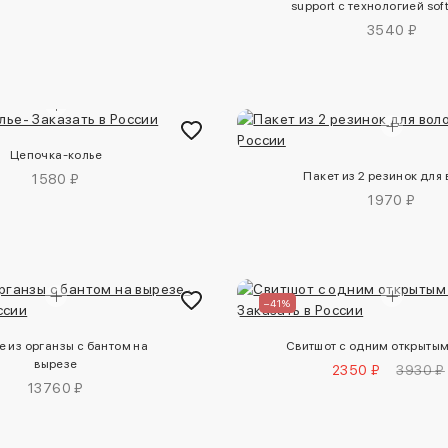
support с технологией so
3540 ₽
Цепочка-колье
Пакет из 2 резинок для
1580 ₽
1970 ₽
–41%
е из органзы с бантом на
Свитшот с одним открыты
вырезе
2350 ₽
3930 ₽
13760 ₽