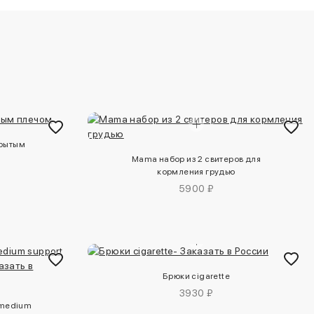
крытым
Mama набор из 2 свитеров для
кормления грудью
5900 ₽
Брюки cigarette
3930 ₽
 medium