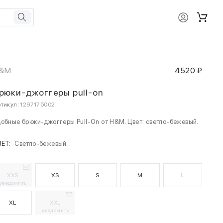
&M
4520 ₽
рюки-джоггеры pull-on
тикул:
1297175002
обные брюки-джоггеры Pull-On от H&M. Цвет: светло-бежевый.
ВЕТ:
Светло-бежевый
XXS
XS
S
M
L
уведомить
XL
XXL
уведомить