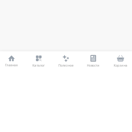
Главная
Полезное
Каталог
Новости
Корзина
ДЛЯ ПОКУПАТЕЛЕЙ
Частые вопросы
О компании
Способы оплаты
Соглашение