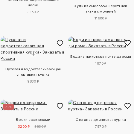
носки
Худи из смесовой шерстяной
ткани с молнией
3150 ₽
11600 ₽
Боди из трикотажа понте ди рома
1970 ₽
Пуховая и водоотталкивающая
спортивная куртка
9830 ₽
–19%
Брюки с завязками
Стеганая джинсовая куртка
3200 ₽
3930 ₽
7870 ₽