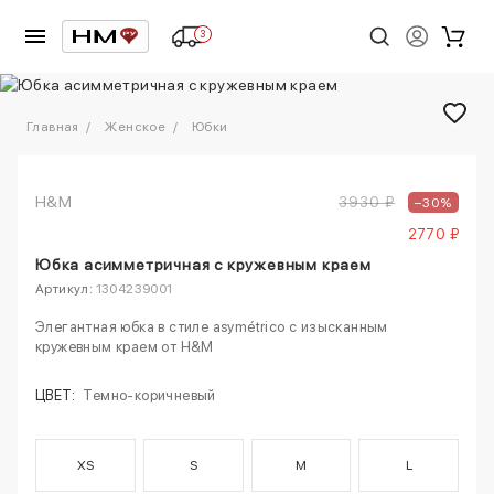
3
1
/
5
Главная
Женское
Юбки
H&M
3930 ₽
–30%
2770 ₽
Юбка асимметричная с кружевным краем
Артикул:
1304239001
Элегантная юбка в стиле asymétrico с изысканным
кружевным краем от H&M
ЦВЕТ:
Темно-коричневый
XS
S
M
L