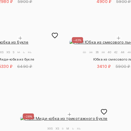
2980 ₽
5900 ₽
4900 ₽
5900 ₽
–43%
XXS
XS
S
M
L
XL
32
34
36
38
40
42
44
46
Миди-юбка из букле
Юбка из смесового л
5330 ₽
6490 ₽
3410 ₽
5900 ₽
–28%
XXS
XS
S
M
L
XL