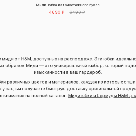
Миди-юбка из трикотажного букле
4690 ₽
6490 ₽
 миди от H&M, доступных на распродаже. Эти юбки идеально
ных образов. Миди — это универсальный выбор, который под
изысканности в ваш гардероб.
ки различных цветов и материалов, каждая из которых отши
я у нас, вы получаете быструю доставку оригинальной продук
 внимание на полный каталог:
Миди юбки и бермуды H&M дл