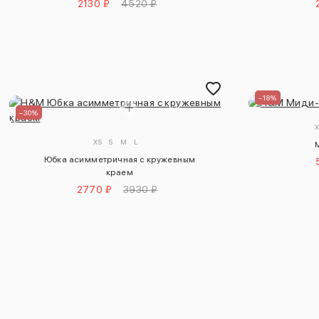
2130 ₽
4520 ₽
–18%
–30%
XS
S
M
L
Юбка асимметричная с кружевным
краем
2770 ₽
3930 ₽