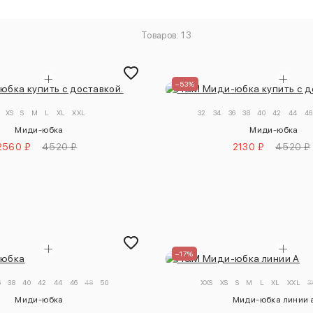
Товаров: 13
–53%
XS
S
M
L
XL
XXL
32
34
36
38
40
42
44
46
Миди-юбка
Миди-юбка
2560 ₽
4520 ₽
2130 ₽
4520 ₽
–17%
6
38
40
42
44
46
48
50
XXS
XS
S
M
L
XL
XXL
3
Миди-юбка
Миди-юбка линии 