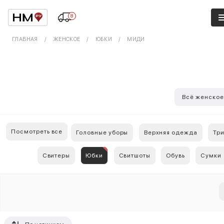
8
ГЛАВНАЯ
ЖЕНСКОЕ
ЮБКИ
МИДИ
Всё женско
Посмотреть все
Головные уборы
Верхняя одежда
Тр
Свитеры
Юбки
Свитшоты
Обувь
Сумки