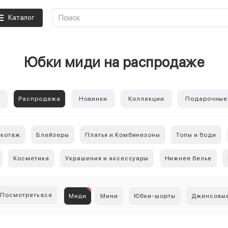
Каталог
Юбки миди на распродаже
е
Распродажа
Новинки
Коллекции
Подарочные
икотаж
Блейзеры
Платья и Комбинезоны
Топы и боди
Косметика
Украшения и аксессуары
Нижнее белье
Посмотреть все
Миди
Мини
Юбки-шорты
Джинсовы