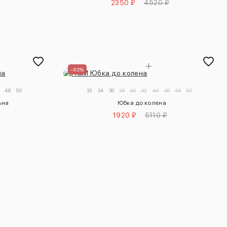
2350 ₽
4520 ₽
–63%
48
50
32
34
36
38
40
42
44
46
48
50
ьна
Юбка до колена
1920 ₽
5110 ₽