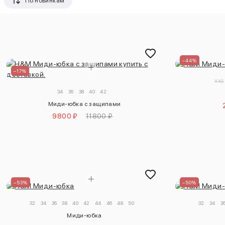
По новинкам
–44%
–17%
XXS
34
36
38
40
42
Миди-юбка с защипами
9800 ₽
11800 ₽
–53%
–50%
32
34
36
38
40
42
44
46
48
50
32
34
3
Миди-юбка