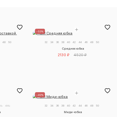
–53%
48
50
32
34
36
38
40
42
44
46
48
50
Средняя юбка
2130 ₽
4520 ₽
–49%
XL
4XL
32
34
36
38
40
42
44
46
48
50
a
Миди-юбка