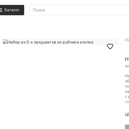
Каталог
H
Н
Ар
На
об
то
на
с 
о
Ц