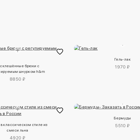
Гель-лак
склешённые брюки с
1970 ₽
лируемым шнурком h&m
8850 ₽
Бермуды
в классическом стиле из
5510 ₽
смеси льна
4920 ₽