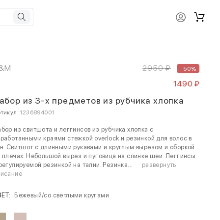
&M
2950 ₽
–50%
1490 ₽
абор из 3-х предметов из рубчика хлопка
тикул:
1236894001
бор из свитшота и леггинсов из рубчика хлопка с
работанными краями стежкой overlock и резинкой для волос в
н. Свитшот с длинными рукавами и круглым вырезом и оборкой
 плечах. Небольшой вырез и пуговица на спинке шеи. Леггинсы
регулируемой резинкой на талии. Резинка...
развернуть
писание
ВЕТ:
Бежевый/со светлыми кругами