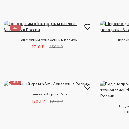
–34%
Топ с одним обнаженным плечом
Широки
1710 ₽
2560 ₽
–36%
Тональный крем h&m
1280 ₽
1970 ₽
Водо
пе