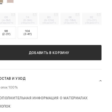
68
74
80
86
92
(4-6M)
(6-9M)
(9-12M)
(12-18M)
(1½-2Y)
уведомить
уведомить
уведомить
уведомить
уведомить
98
104
(2-3Y)
(3-4Y)
ДОБАВИТЬ В КОРЗИНУ
ОСТАВ И УХОД
лопок 100%
ОПОЛНИТЕЛЬНАЯ ИНФОРМАЦИЯ О МАТЕРИАЛАХ
ЛОПОК