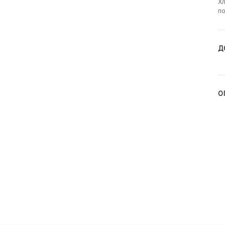
Хл
по
Д
О