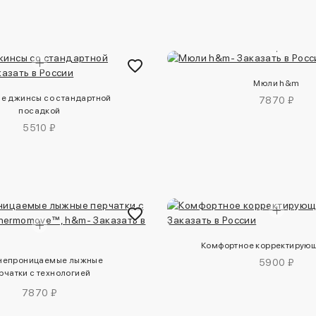
Мюли h&m
е джинсы со стандартной
7870 ₽
посадкой
5510 ₽
Комфортное корректирую
непроницаемые лыжные
5900 ₽
рчатки с технологией
thermomove™, h&m
7870 ₽