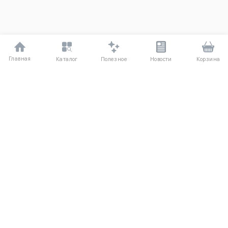
Главная
Полезное
Каталог
Новости
Корзина
ДЛЯ ПОКУПАТЕЛЕЙ
Частые вопросы
О компании
Способы оплаты
Соглашение
Доставка
Агентский договор
Обмен и возврат
Отзывы