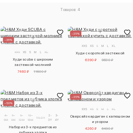
Товаров: 4
–35%
–36%
XXS
XS
S
M
L
XL
XXS
XS
S
M
L
XL
Худи с короткой застежкой
Худи scuba с широким
6390 ₽
9830 ₽
застежкой-молнией
7460 ₽
11600 ₽
–35%
–50%
XXS
XS
S
M
L
XL
4-
6-
9-
12-
2-
3-
Оверсайз кардиган с капюшоном
1½-2Y
6M
9M
12M
18M
3Y
4Y
и узором
Набор из 3-х предметов из
4260 ₽
6490 ₽
рубчика хлопка