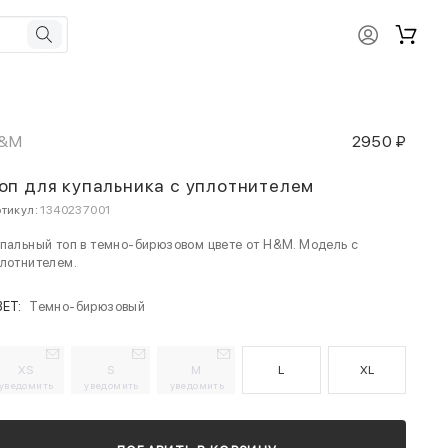
&M
2950 ₽
оп для купальника с уплотнителем
тикул:
1340237001
пальный топ в темно-бирюзовом цвете от H&M. Модель с
лотнителем.
ВЕТ:
Темно-бирюзовый
XS
S
M
L
XL
уведомить
уведомить
уведомить