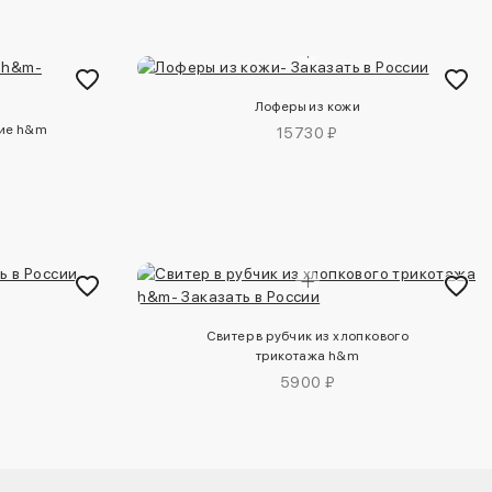
Лоферы из кожи
кие h&m
15730 ₽
м
Свитер в рубчик из хлопкового
трикотажа h&m
5900 ₽