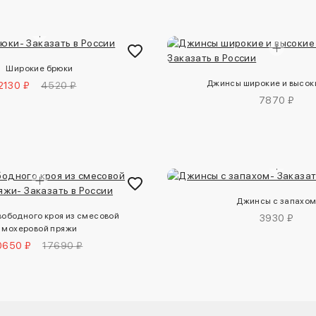
Широкие брюки
Джинсы широкие и высо
2130 ₽
4520 ₽
7870 ₽
Джинсы с запахо
вободного кроя из смесовой
3930 ₽
мохеровой пряжи
0650 ₽
17690 ₽