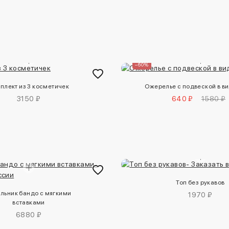
–60%
плект из 3 косметичек
Ожерелье с подвеской в ви
3150 ₽
640 ₽
1580 ₽
Топ без рукавов
льник бандо с мягкими
1970 ₽
вставками
6880 ₽