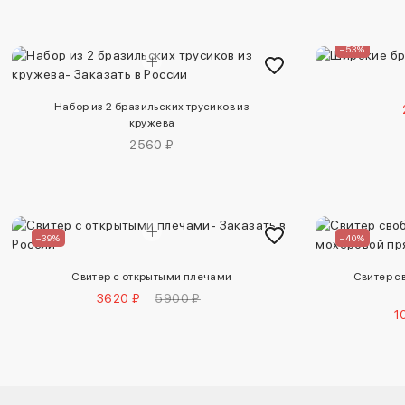
–53%
Набор из 2 бразильских трусиков из
кружева
2560 ₽
–39%
–40%
Свитер с открытыми плечами
Свитер с
3620 ₽
5900 ₽
1