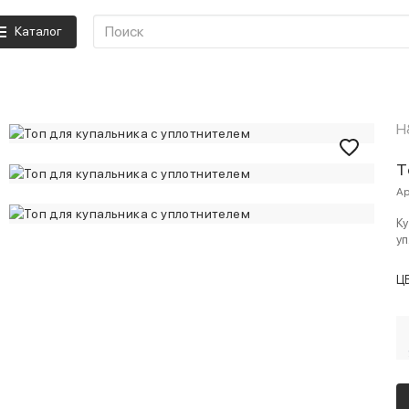
Каталог
H
Т
Ар
Ку
уп
Ц