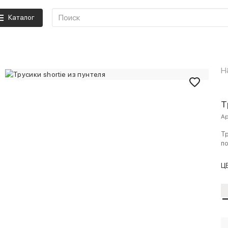
Каталог
H
Т
Ар
Тр
по
Ц