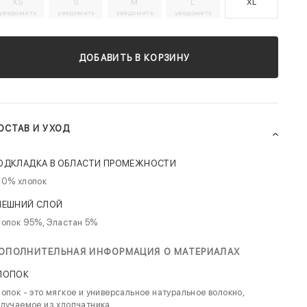
XS
S
M
L
XL
уведомить
уведомить
уведомить
уведомить
ДОБАВИТЬ В КОРЗИНУ
ОСТАВ И УХОД
ОДКЛАДКА В ОБЛАСТИ ПРОМЕЖНОСТИ
00% хлопок
НЕШНИЙ СЛОЙ
лопок 95%, Эластан 5%
ОПОЛНИТЕЛЬНАЯ ИНФОРМАЦИЯ О МАТЕРИАЛАХ
ЛОПОК
опок - это мягкое и универсальное натуральное волокно,
лучаемое из хлопчатника.