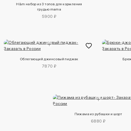
H&m набор из 3 топов для кормления
грудью mama
5900 ₽
Облегающий джинсовый пиджак
Брюк
7870 ₽
Пижама из рубашки и шорт
6880 ₽