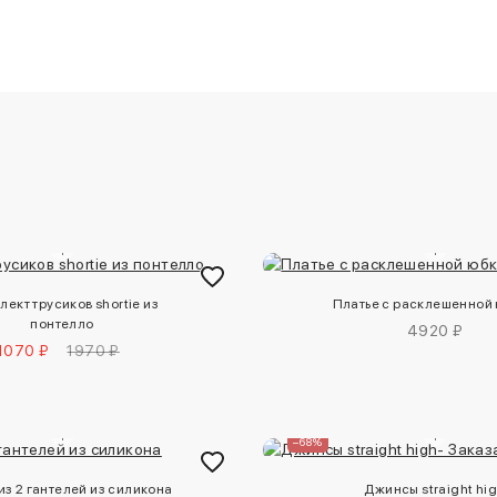
ект трусиков shortie из
Платье с расклешенной
понтелло
4920 ₽
1070 ₽
1970 ₽
–68%
из 2 гантелей из силикона
Джинсы straight hi