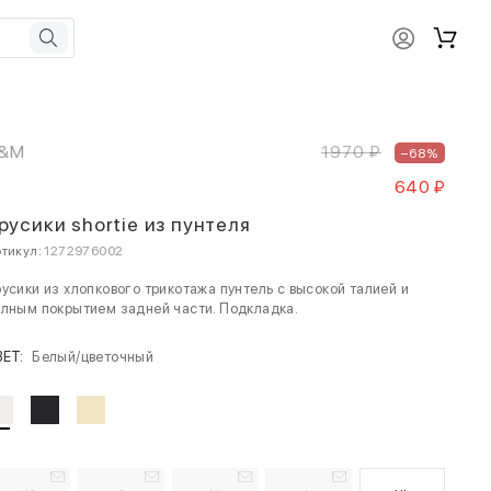
&M
1970 ₽
–68%
640 ₽
русики shortie из пунтеля
тикул:
1272976002
усики из хлопкового трикотажа пунтель с высокой талией и
лным покрытием задней части. Подкладка.
ВЕТ:
Белый/цветочный