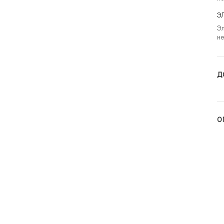
Э
Эл
не
Д
О