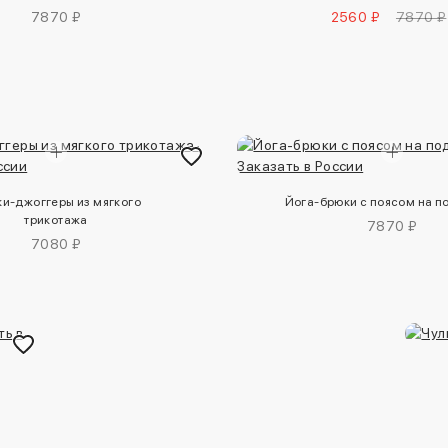
7870 ₽
2560 ₽
7870 ₽
и-джоггеры из мягкого
Йога-брюки с поясом на п
трикотажа
7870 ₽
7080 ₽