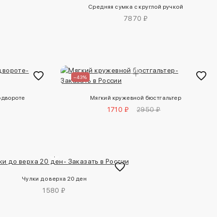
Средняя сумка с круглой ручкой
7870 ₽
–43%
одвороте
Мягкий кружевной бюстгальтер
1710 ₽
2950 ₽
Чулки до верха 20 ден
1580 ₽