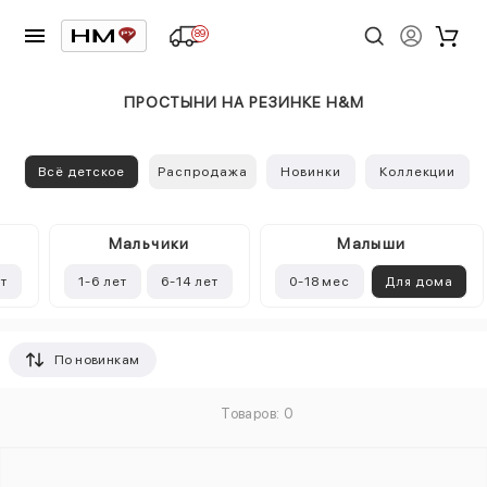
89
ПРОСТЫНИ НА РЕЗИНКЕ H&M
Всё детское
Распродажа
Новинки
Коллекции
Mальчики
Малыши
ет
1-6 лет
6-14 лет
0-18 мес
Для дома
По новинкам
Товаров: 0