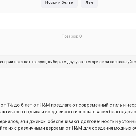
Носки и белье
Лен
Товаров: 0
тегории пока нет товаров, выберите другую категорию или воспользуйт
от 1½ до 6 лет от H&M предлагают современный стиль и не
 активного отдыха и вседневного использования благодаря 
ериалов, эти джинсы обеспечивают долговечность и устойчи
йте их с различными верхами от H&M для создания модных о