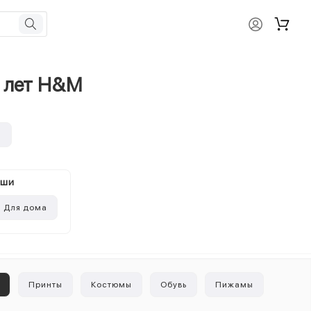
6 лет H&M
и
ыши
Для дома
ы
Принты
Костюмы
Обувь
Пижамы