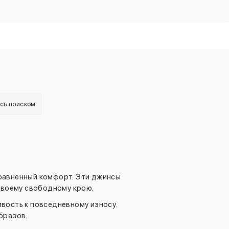
есь поиском
сравненный комфорт. Эти джинсы
своему свободному крою.
вость к повседневному износу.
бразов.