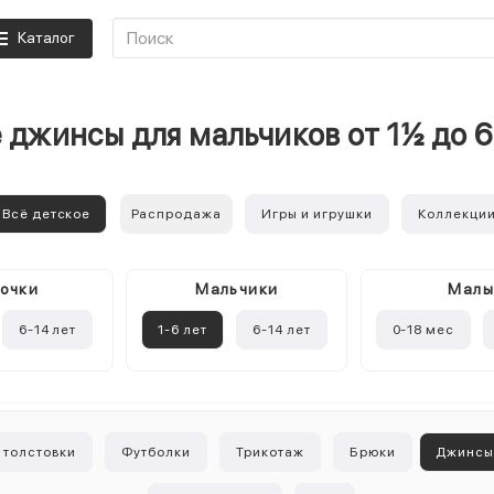
Каталог
джинсы для мальчиков от 1½ до 
Всё детское
Распродажа
Игры и игрушки
Коллекци
очки
Mальчики
Мал
6-14 лет
1-6 лет
6-14 лет
0-18 мес
 толстовки
Футболки
Трикотаж
Брюки
Джинс