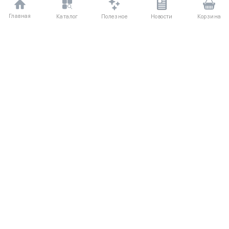
Главная
Полезное
Каталог
Новости
Корзина
ДЛЯ ПОКУПАТЕЛЕЙ
Частые вопросы
О компании
Способы оплаты
Соглашение
Доставка
Агентский договор
Обмен и возврат
Отзывы
КАТАЛОГ
КОНТАКТЫ
Женское
+7 (916) 504-55-88