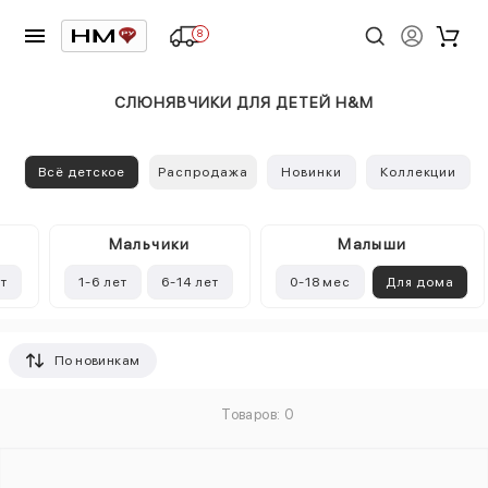
8
СЛЮНЯВЧИКИ ДЛЯ ДЕТЕЙ H&M
Всё детское
Распродажа
Новинки
Коллекции
Mальчики
Малыши
ет
1-6 лет
6-14 лет
0-18 мес
Для дома
По новинкам
Товаров: 0