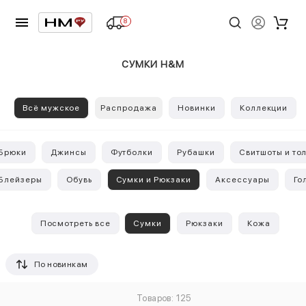
8
СУМКИ H&M
Всё мужское
Распродажа
Новинки
Коллекции
Брюки
Джинсы
Футболки
Рубашки
Свитшоты и то
Блейзеры
Обувь
Сумки и Рюкзаки
Аксессуары
Го
Посмотреть все
Сумки
Рюкзаки
Кожа
По новинкам
Товаров: 125