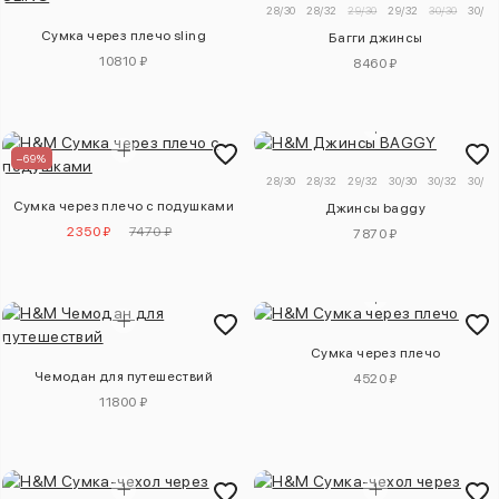
28/30
28/32
29/30
29/32
30/30
30/32
Сумка через плечо sling
Багги джинсы
10810 ₽
8460 ₽
–69%
28/30
28/32
29/32
30/30
30/32
30/34
Сумка через плечо с подушками
Джинсы baggy
2350 ₽
7470 ₽
7870 ₽
Сумка через плечо
Чемодан для путешествий
4520 ₽
11800 ₽