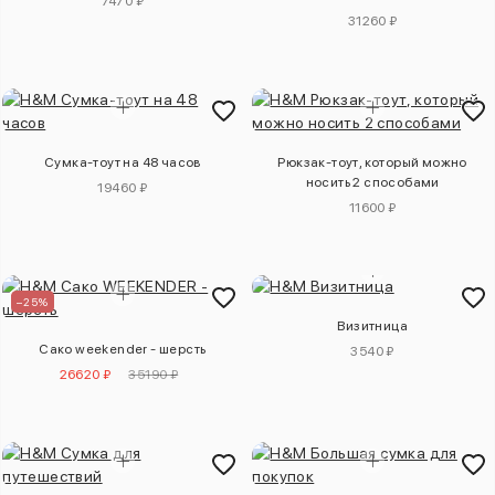
7470 ₽
31260 ₽
Сумка-тоут на 48 часов
Рюкзак-тоут, который можно
носить 2 способами
19460 ₽
11600 ₽
–25%
Визитница
Сако weekender - шерсть
3540 ₽
26620 ₽
35190 ₽