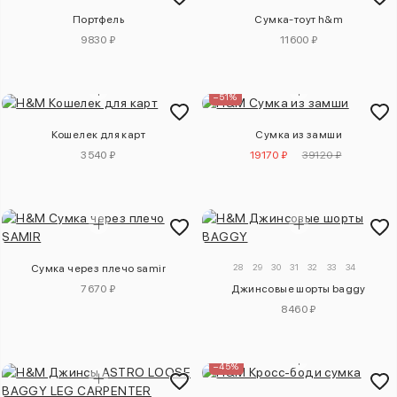
Портфель
Сумка-тоут h&m
9830 ₽
11600 ₽
–51%
Кошелек для карт
Сумка из замши
3540 ₽
19170 ₽
39120 ₽
28
29
30
31
32
33
34
Сумка через плечо samir
7670 ₽
Джинсовые шорты baggy
8460 ₽
–45%