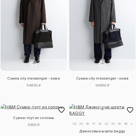
Сумка city messenger - кожа
Сумка city messenger - кожа
54850 ₽
54850 ₽
Сумка-тоут из соломы
28
29
30
31
32
33
34
36
38
40
5900 ₽
Джинсовые шорты baggy