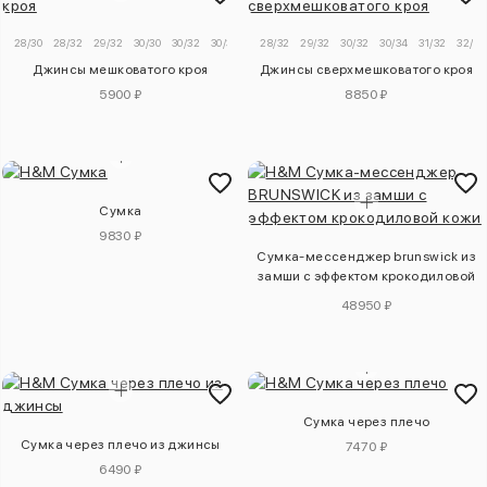
28/30
28/32
29/32
30/30
30/32
30/34
31/32
28/32
31/34
29/32
32/30
30/32
32/32
30/34
32/34
31/32
33/32
32/32
Джинсы мешковатого кроя
Джинсы сверхмешковатого кроя
5900 ₽
8850 ₽
Сумка
9830 ₽
Сумка-мессенджер brunswick из
замши с эффектом крокодиловой
кожи
48950 ₽
Сумка через плечо
Сумка через плечо из джинсы
7470 ₽
6490 ₽