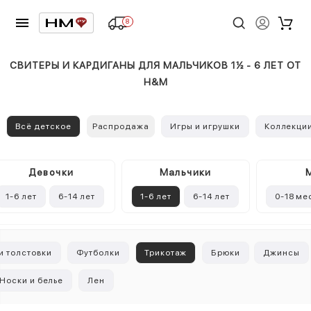
8
СВИТЕРЫ И КАРДИГАНЫ ДЛЯ МАЛЬЧИКОВ 1½ - 6 ЛЕТ ОТ
H&M
Всё детское
Распродажа
Игры и игрушки
Коллекци
Девочки
Mальчики
1-6 лет
6-14 лет
1-6 лет
6-14 лет
0-18 ме
и толстовки
Футболки
Трикотаж
Брюки
Джинсы
Носки и белье
Лен