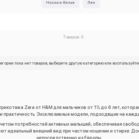
Носки и белье
Лен
Товаров: 0
тегории пока нет товаров, выберите другую категорию или воспользуйт
трикотажа Zara от H&M для мальчиков от 1½ до 6 лет, котора
и практичность. Эксклюзивные модели, подходящие на кажды
четом потребностей активных малышей, обеспечивая свобод
т идеальный внешний вид при частом ношении и стирке. Д
непосредственно из Европы.