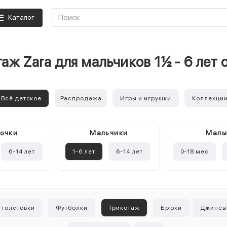
Каталог
аж Zara для мальчиков 1½ - 6 лет
Всё детское
Распродажа
Игры и игрушки
Коллекци
очки
Mальчики
Мал
6-14 лет
1-6 лет
6-14 лет
0-18 мес
 толстовки
Футболки
Трикотаж
Брюки
Джинс