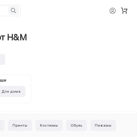
 от H&M
и
ыши
Для дома
ы
Принты
Костюмы
Обувь
Пижамы