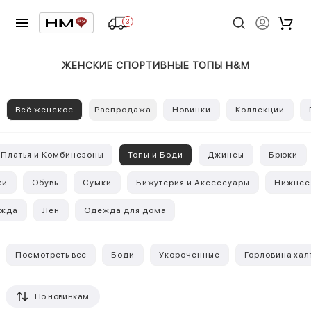
3
ЖЕНСКИЕ СПОРТИВНЫЕ ТОПЫ H&M
Всё женское
Распродажа
Новинки
Коллекции
Платья и Комбинезоны
Топы и Боди
Джинсы
Брюки
ки
Обувь
Сумки
Бижутерия и Аксессуары
Нижнее
ежда
Лен
Одежда для дома
Посмотреть все
Боди
Укороченные
Горловина хал
По новинкам