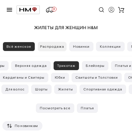
8
ЖИЛЕТЫ ДЛЯ ЖЕНЩИН H&M
Всё женское
Распродажа
Новинки
Коллекции
оры
Верхняя одежда
Трикотаж
Блейзеры
Платья 
Кардиганы и Свитеры
Юбки
Свитшоты и Толстовки
О
Для волос
Шорты
Жилеты
Спортивная одежда
Посмотреть все
Платья
По новинкам