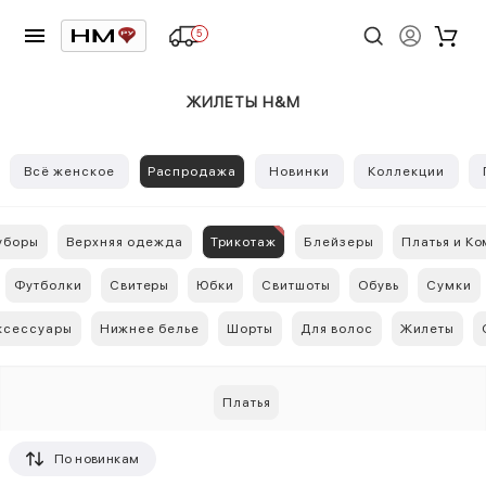
5
ЖИЛЕТЫ H&M
Всё женское
Распродажа
Новинки
Коллекции
уборы
Верхняя одежда
Трикотаж
Блейзеры
Платья и К
Футболки
Свитеры
Юбки
Свитшоты
Обувь
Сумки
ксессуары
Нижнее белье
Шорты
Для волос
Жилеты
Платья
По новинкам