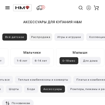
8
АКСЕССУАРЫ ДЛЯ КУПАНИЯ H&M
Всё детское
Распродажа
Игры и игрушки
Коллекци
Mальчики
Малыши
ет
1-6 лет
6-14 лет
0-18 мес
Для дома
ть все
Теплые комбинезоны и конверты
Платья и комбине
и
Шорты
Боди
Аксессуары
Ромперы, пижамы и р
По новинкам