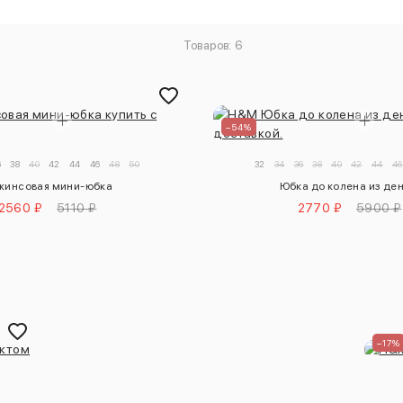
Товаров: 6
–54%
6
38
40
42
44
46
48
50
32
34
36
38
40
42
44
46
жинсовая мини-юбка
Юбка до колена из де
2560 ₽
5110 ₽
2770 ₽
5900 ₽
–17%