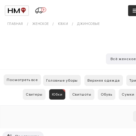
8
ГЛАВНАЯ
ЖЕНСКОЕ
ЮБКИ
ДЖИНСОВЫЕ
Всё женско
Посмотреть все
Головные уборы
Верхняя одежда
Тр
Свитеры
Юбки
Свитшоты
Обувь
Сумки