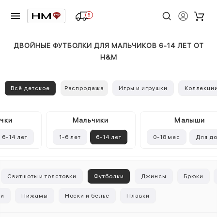
5
ДВОЙНЫЕ ФУТБОЛКИ ДЛЯ МАЛЬЧИКОВ 6-14 ЛЕТ ОТ
H&M
Всё детское
Распродажа
Игры и игрушки
Коллекци
чки
Mальчики
Малыши
6-14 лет
1-6 лет
6-14 лет
0-18 мес
Для д
Свитшоты и толстовки
Футболки
Джинсы
Брюки
ки
Пижамы
Носки и белье
Плавки