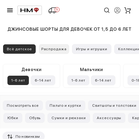
5
ДЖИНСОВЫЕ ШОРТЫ ДЛЯ ДЕВОЧЕК ОТ 1,5 ДО 6 ЛЕТ
Всё детское
Распродажа
Игры и игрушки
Коллекци
Девочки
Mальчики
1-6 лет
6-14 лет
1-6 лет
6-14 лет
0-1
Посмотреть все
Пальто и куртки
Свитшоты и толстовки
Юбки
Обувь
Сумки и рюкзаки
Аксессуары
Ка
По новинкам